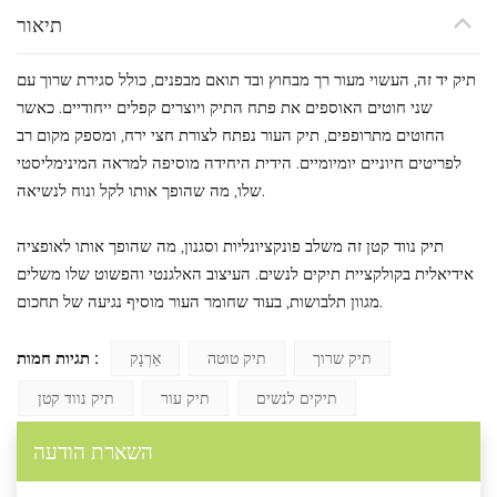
תיאור
תיק יד זה, העשוי מעור רך מבחוץ ובד תואם מבפנים, כולל סגירת שרוך עם
שני חוטים האוספים את פתח התיק ויוצרים קפלים ייחודיים. כאשר
החוטים מתרופפים, תיק העור נפתח לצורת חצי ירח, ומספק מקום רב
לפריטים חיוניים יומיומיים. הידית היחידה מוסיפה למראה המינימליסטי
שלו, מה שהופך אותו לקל ונוח לנשיאה.
תיק נווד קטן זה משלב פונקציונליות וסגנון, מה שהופך אותו לאופציה
אידיאלית בקולקציית תיקים לנשים. העיצוב האלגנטי והפשוט שלו משלים
מגוון תלבושות, בעוד שחומר העור מוסיף נגיעה של תחכום.
תגיות חמות :
תיק שרוך
תיק טוטה
אַרְנָק
תיקים לנשים
תיק עור
תיק נווד קטן
השארת הודעה