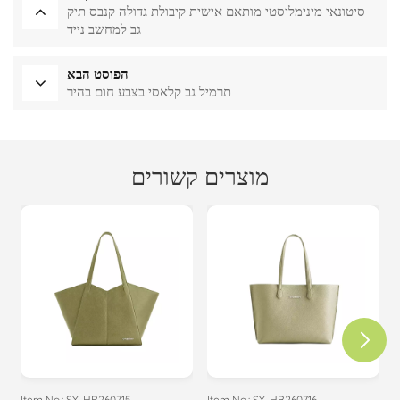
סיטונאי מינימליסטי מותאם אישית קיבולת גדולה קנבס תיק
גב למחשב נייד
הפוסט הבא
תרמיל גב קלאסי בצבע חום בהיר
מוצרים קשורים
Item No.: SY-HB260715
Item No.: SY-HB260716
I