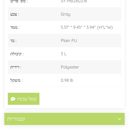
SY-HB260218
מס' פריט :
Gray
צבע :
5.51" * 9.45" * 3.94" (H*L*W)
ממד :
Plain PU
בד :
3 L
קיבולת :
Polyester
רירית :
0.98 lb
משקל :
שאל עכשיו
קטגוריות