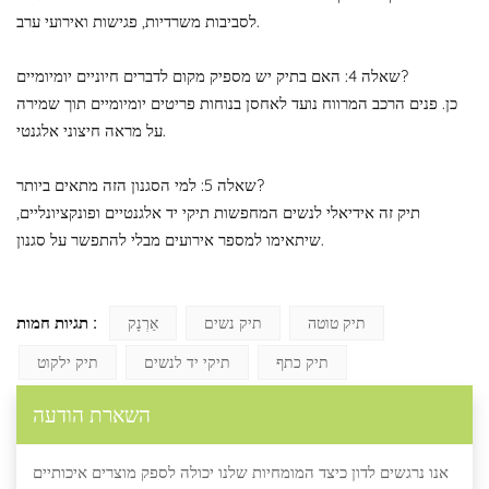
לסביבות משרדיות, פגישות ואירועי ערב.
שאלה 4: האם בתיק יש מספיק מקום לדברים חיוניים יומיומיים?
כן. פנים הרכב המרווח נועד לאחסן בנוחות פריטים יומיומיים תוך שמירה
על מראה חיצוני אלגנטי.
שאלה 5: למי הסגנון הזה מתאים ביותר?
תיק זה אידיאלי לנשים המחפשות תיקי יד אלגנטיים ופונקציונליים,
שיתאימו למספר אירועים מבלי להתפשר על סגנון.
תגיות חמות :
תיק טוטה
תיק נשים
אַרְנָק
תיק כתף
תיקי יד לנשים
תיק ילקוט
השארת הודעה
אנו נרגשים לדון כיצד המומחיות שלנו יכולה לספק מוצרים איכותיים