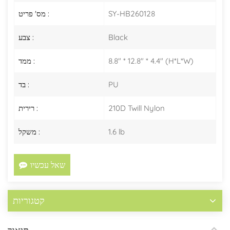
SY-HB260128
מס' פריט :
Black
צבע :
8.8" * 12.8" * 4.4" (H*L*W)
ממד :
PU
בד :
210D Twill Nylon
רירית :
1.6 lb
משקל :
שאל עכשיו
קטגוריות