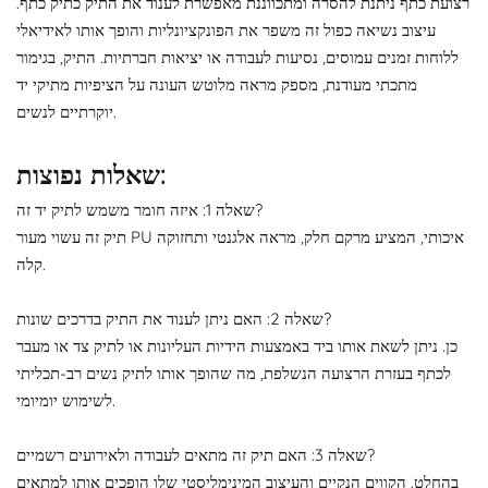
רצועת כתף ניתנת להסרה ומתכווננת מאפשרת לענוד את התיק כתיק כתף.
עיצוב נשיאה כפול זה משפר את הפונקציונליות והופך אותו לאידיאלי
ללוחות זמנים עמוסים, נסיעות לעבודה או יציאות חברתיות. התיק, בגימור
מתכתי מעודנת, מספק מראה מלוטש העונה על הציפיות מתיקי יד
יוקרתיים לנשים.
שאלות נפוצות:
שאלה 1: איזה חומר משמש לתיק יד זה?
תיק זה עשוי מעור PU איכותי, המציע מרקם חלק, מראה אלגנטי ותחזוקה
קלה.
שאלה 2: האם ניתן לענוד את התיק בדרכים שונות?
כן. ניתן לשאת אותו ביד באמצעות הידיות העליונות או לתיק צד או מעבר
לכתף בעזרת הרצועה הנשלפת, מה שהופך אותו לתיק נשים רב-תכליתי
לשימוש יומיומי.
שאלה 3: האם תיק זה מתאים לעבודה ולאירועים רשמיים?
בהחלט. הקווים הנקיים והעיצוב המינימליסטי שלו הופכים אותו למתאים