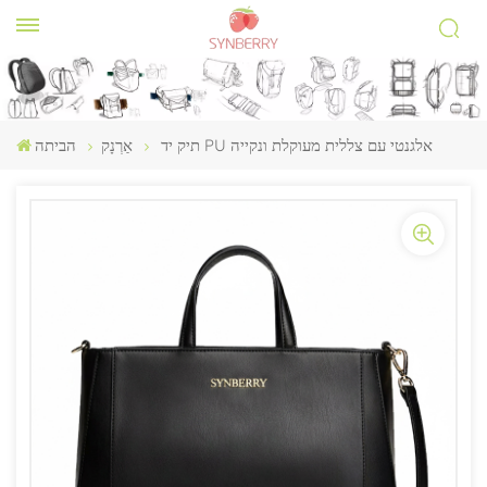
תיק יד PU אלגנטי עם צללית מעוקלת ונקייה
אַרְנָק
הביתה