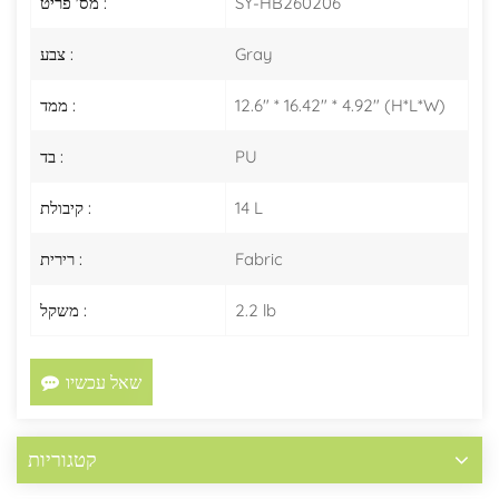
SY-HB260206
מס' פריט :
Gray
צבע :
12.6" * 16.42" * 4.92" (H*L*W)
ממד :
PU
בד :
14 L
קיבולת :
Fabric
רירית :
2.2 lb
משקל :
שאל עכשיו
קטגוריות