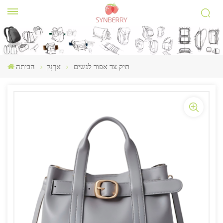
תיק צד אפור לנשים
אַרְנָק
הביתה