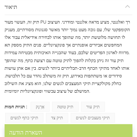
תיאור
תיק זה, העשוי מעור PU רך ואלגנטי, מציע מראה אלגנטי ומודרני. העיצוב
הקומפקטי שלו, עם גובה מעט נמוך יותר מאשר סגנונות מסורתיים, מעניק
לו תחושה מלוטשת יותר, מה שהופך אותו לבחירה אידיאלית עבור אלו
המחפשים אביזרים אופנתיים אך פונקציונליים. פנים התיק מספק תא
מרווח לארגון הפריטים שלכם, בעוד שהבנייה האיכותית מבטיחה עמידות.
תיק עור זה ניתן בקלות להפוך לתיק טוטה עם רצועת כתף, מה שהופך
אותו לאחד מתיקי הכתף הרב-תכליתיים ביותר לנשים. בין אם אתן עושות
סידורים או משתתפות באירוע, תיק זה משתלב נהדר עם כל תלבושת.
כחלק מקולקציית תיקי המעצבים לנשים שלנו, הוא מציג את השילוב
המושלם של עיצוב עכשווי ופונקציונליות יומיומית.
תגיות חמות :
תיק עור
תיק טוטה
אַרְנָק
תיקי מעצבים לנשים
תיק צד
תיקי כתף לנשים
השארת הודעה