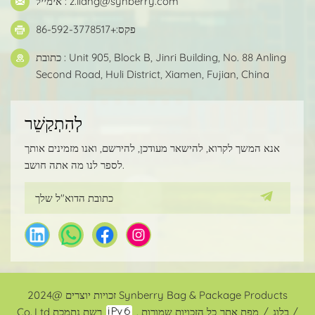
z.liang@synberry.com
אימייל :
פקס:+86-592-3778517
כתובת : Unit 905, Block B, Jinri Building, No. 88 Anling
Second Road, Huli District, Xiamen, Fujian, China
לְהִתְקַשֵׁר
אנא המשך לקרוא, להישאר מעודכן, להירשם, ואנו מזמינים אותך
לספר לנו מה אתה חושב.
זכויות יוצרים @2024 Synberry Bag & Package Products
/
בלוג
/
מפת אתר
רשת נתמכת
Co.,Ltd כל הזכויות שמורות .