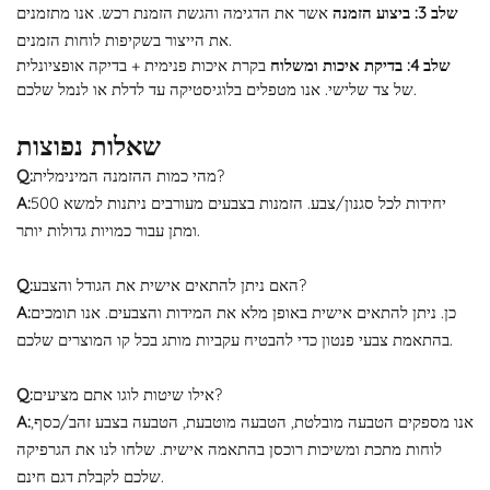
שלב 3: ביצוע הזמנה
אשר את הדגימה והגשת הזמנת רכש. אנו מתזמנים
את הייצור בשקיפות לוחות הזמנים.
שלב 4: בדיקת איכות ומשלוח
בקרת איכות פנימית + בדיקה אופציונלית
של צד שלישי. אנו מטפלים בלוגיסטיקה עד לדלת או לנמל שלכם.
שאלות נפוצות
מהי כמות ההזמנה המינימלית?
Q:
500 יחידות לכל סגנון/צבע. הזמנות בצבעים מעורבים ניתנות למשא
A:
ומתן עבור כמויות גדולות יותר.
האם ניתן להתאים אישית את הגודל והצבע?
Q:
כן. ניתן להתאים אישית באופן מלא את המידות והצבעים. אנו תומכים
A:
בהתאמת צבעי פנטון כדי להבטיח עקביות מותג בכל קו המוצרים שלכם.
אילו שיטות לוגו אתם מציעים?
Q:
אנו מספקים הטבעה מובלטת, הטבעה מוטבעת, הטבעה בצבע זהב/כסף,
A:
לוחות מתכת ומשיכות רוכסן בהתאמה אישית. שלחו לנו את הגרפיקה
שלכם לקבלת דגם חינם.