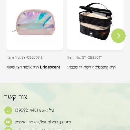
Item No.: SY-CB250318
Item No.: SY-CB250311
I
ה
תיק קוסמטיקה רשת דו שכבתי
תיק איפור חצי שקוף Lridescent
צור קשר
טל : +86 13959214481
sales@synberry.com
אימייל :