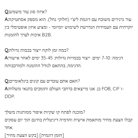
איזה סוג עור משמש?
Q:
עור גרגירים משובח עם דוגמת ליצ'י (חלוקי נחל). הוא מספק אסתטיקה
A:
יוקרתית עם העמידות הנדרשת לשימוש יומיומי - ומציע איזון אופטימלי בין
איכות לערך להזמנות B2B.
כמה זמן לוקח ייצור בכמות גדולה?
Q:
דגימה: 7-10 ימים. ייצור בכמויות גדולות: 35-45 ימים לאחר אישור
A:
הדגימה, בהתאם לגודל ההזמנה ולמורכבותה.
האם אתם עובדים עם קונים בינלאומיים?
Q:
כן. אנו מייצאים ברחבי העולם ותומכים בתנאי משלוח FOB, CIF ו-
A:
DDP.
מוכנה לפתח קו שקיות איפור ממותגות משלך?
קבלו הצעת מחיר מותאמת אישית והדמיה דיגיטלית בחינם תוך יום עסקים
אחד.
[בקש הצעת מחיר] [הזמן דוגמית]