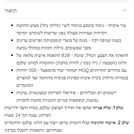
תיאור
עור איכותי - גימור מוטבע בגימור ליצ'י (חלוקי נחל) מציע תחושה
יוקרתית ועמידות מעולה בפני שריטות לשימוש יומיומי.
בטנה קטיפה רכה - מגנה על מוצרי קוסמטיקה ופריטים עדינים
מפני שפשופים, נזילות ותזוזות במהלך נסיעה.
התאמה אישית מלאה של B2B - התאימו את הצבע, הגודל, שיטת
הלוגו (הטבעה / נייר כסף / לוחית מתכת) והחומרה למותג שלכם.
תמחור ישיר מהמפעל - 500 יחידות MOQ עם מחירים תחרותיים
בכמויות גדולות; בקרת איכות קפדנית פנימית מהחומר ועד למוצרים
המוגמרים.
יישומים רב-תכליתיים - אידיאלי לאריזות קמעונאיות, ערכות
נסיעות, קופסאות מנויים ותוכניות מתנות לחברות.
שלב 1: שלח פנייה
שתפו את תדריך העיצוב שלכם, כמות היעד ודרישות
המיתוג. נענה תוך 24 שעות.
שלב 2: אישור הדגימה
קבלו דוגמית טרום-ייצור עם הלוגו שלכם והחומרים
שבחרתם. התאמות יתקבלו בברכה.