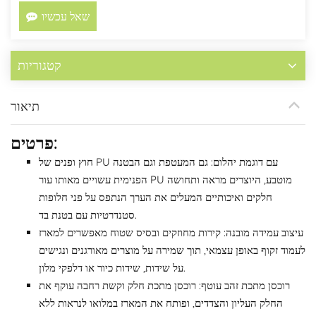
שאל עכשיו
קטגוריות
תיאור
פרטים:
חוץ ופנים של PU עם דוגמת יהלום: גם המעטפת וגם הבטנה
הפנימית עשויים מאותו עור PU מוטבע, היוצרים מראה ותחושה
חלקים ואיכותיים המעלים את הערך הנתפס על פני חלופות
סטנדרטיות עם בטנת בד.
עיצוב עמידה מובנה: קירות מחוזקים ובסיס שטוח מאפשרים למארז
לעמוד זקוף באופן עצמאי, תוך שמירה על מוצרים מאורגנים ונגישים
על שידות, שידות כיור או דלפקי מלון.
רוכסן מתכת זהב עוטף: רוכסן מתכת חלק וקשת רחבה עוקף את
החלק העליון והצדדים, ופותח את המארז במלואו לנראות ללא