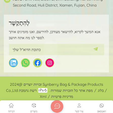
Second Road, Huli District, Xiamen, Fujian, China
לְהִתְקַשֵׁר
אנא המשך לקרוא, להישאר מעודכן, להירשם, ואנו מזמינים אותך
לספר לנו מה אתה חושב.
זכויות יוצרים @2024 Synberry Bag & Package Products
/
בלוג
/
מפת אתר
רשת נתמכת
Co.,Ltd כל הזכויות שמורות .
מדיניות פרטיות
/
Xml
וואטסאפ
צור קשר
מוצרים
הביתה