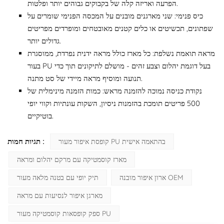
הפרעה ואריזה קלה של בקבוקים גבוהים יותר ופלטות.
כיס פנימי: שני מארגנים מובנים על המכסה הפנימי שומרים על
שפתונים, תכשיטים או כלים קטנים מאובטחים ומופרדים מפריטים
גדולים יותר.
מראה תואמת נשלפת: כל מארז כולל מראה ידנית נפרדת, ממוסגרת
בעור PU בעל דוגמת יהלום וצבע זהים - מושלם לתיקונים תוך כדי
תנועה ומוסיף מראה מיידי של סט מתנה.
נקודת כניסה נמוכה להזמנה מראש: כמות הזמנה מינימלית של
500 פריטים תומכת בהזמנות ניסיון, השקות עונתיות וקווי יופי
בוטיקיים.
תגיות חמות :
קופסת איפור מעור PU בהתאמה אישית
מארז קוסמטיקה עם מרקם יהלום ומראה
ארון איפור מובנה OEM
תיק יופי עם בטנה מלאה מעור
מארגן איפור לנסיעות עם מראה
ספק קופסאות קוסמטיקה מעור PU