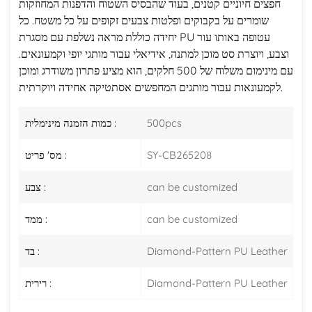
חפצים חיוניים קטנים, בעוד שהבסיס השטוח והדפנות המחוזקות
שומרים על בקבוקים ופלטות צבעים זקופים על כל משטח. כל
יחידה כוללת מראה נשלפת עם מסגרת PU עטופה באותו עור
וצבע, ויוצרת סט מוכן למתנה, אידיאלי עבור מותגי יופי וקמעונאים.
עם מינימום משלוח של 500 חלקים, הוא מציע פתרון משודרג ומוכן
לקמעונאות עבור מותגים המחפשים אסתטיקה אחידה ויוקרתית.
500pcs
כמות הזמנה מינימלית :
SY-CB265208
מס' פריט :
can be customized
צבע :
can be customized
ממד :
Diamond-Pattern PU Leather
בד :
Diamond-Pattern PU Leather
רירית :