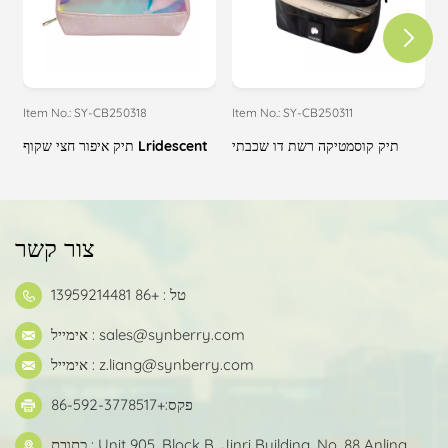
Item No.: SY-CB250318
Item No.: SY-CB250311
I
ה
תיק קוסמטיקה רשת דו שכבתי
תיק איפור חצי שקוף Lridescent
צור קשר
טל : +86 13959214481
sales@synberry.com
אימייל :
z.liang@synberry.com
אימייל :
פקס:+86-592-3778517
כתובת : Unit 905, Block B, Jinri Building, No. 88 Anling