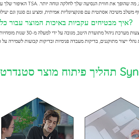
האיפור שלך עומד בתקני TSA. המשמעות היא שאין בדיקות נוספות באבטחה בשדה התע
איך מבטיחים עקביות באיכות המוצר עבור כל אצווה?
אנו מבטיחים עקביות באיכות המוצר עבור כל אצווה באמצעות מערכת ניהול מתועדת
נהלי ייצור מתוקננים, בדיקות מעבדה פנימיות ובדיקות קבועות לשמירה על
דרטי של Synberry