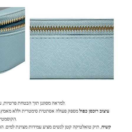
משלב גוף עור PU למראה מסוגנן תוך הבטחת פרטיות, עם חלון עליון שקוף לגישה מהירה וקלה לפריטים.
עיצוב רוכסן כפול
מספק פעולה אסתטית סימטרית וללא מאמץ. ה
הקוסמטיקה. מיועד למשתמשים שמאליים וימניים כאחד, הוא משפר את הנוחות והשימושיות.
עשוי מעור PU קשיח
, תיק טואלטיקה קטן לנשים מציע עמידות מצוינת למים. הכ