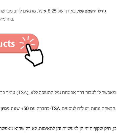
גודלו הקומפקטי
, באורך של 8.25 אינץ', מתאים
בתרמיל נסיעות מבלי להוסיף נפח. ארגונית איפור נסיעות מושלמת ליופי ללא מאמץ בדרכים.
, הבטחת נוחות ויעילות לנוסעים.
לסינברי יש את המומחיות לתכנן ולייצר מוצרים העומדים בתקנות ה-TSA
כחברה עם
30+ שנות ניסיון
ב
כן, תיק שקוף חיוני הן למעשיות והן לתאימות. לא רק שהוא מאפ