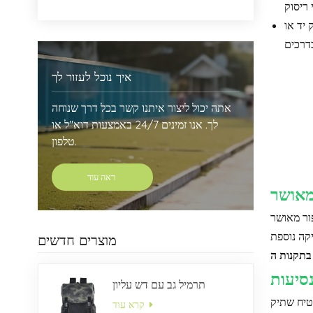
ק יד או
איך נוכל לעזור לך
אתה יכול ליצור איתנו קשר בכל דרך שנוחה
לך. אנו זמינים 24/7 באמצעות דוא"ל או
טלפון.
ראה עוד
מינהל האבטחה של התחבורה (TSA), ומאפשר לו לעבור דרך אבטחת נמל התעופה ללא
מוצרים חדשים
תרמיל גב עם דש עליון
טיח שתיק
קרא עוד