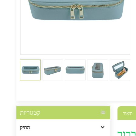
קטגוריות
תיאור
התיק
ברור