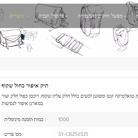
מפעל תיקים בקמבודיה
פרופיל חברה
מוצרים
תיק איפור כחול שקוף
טואלטיקה קטן ומסוגנן לנשים כולל חלק עליון שקוף, רוכסן כפול חלק ועור PU עמיד, המציע ארגון קל ועמידות בפני מים - מושלם
כמארגן איפור לנסיעות.
1000
כמות הזמנה מינימלית :
SY-CB250325
מס' פריט :