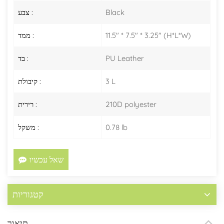
Black
צבע :
11.5" * 7.5" * 3.25" (H*L*W)
ממד :
PU Leather
בד :
3 L
קיבולת :
210D polyester
רירית :
0.78 lb
משקל :
שאל עכשיו
קטגוריות
תיאור