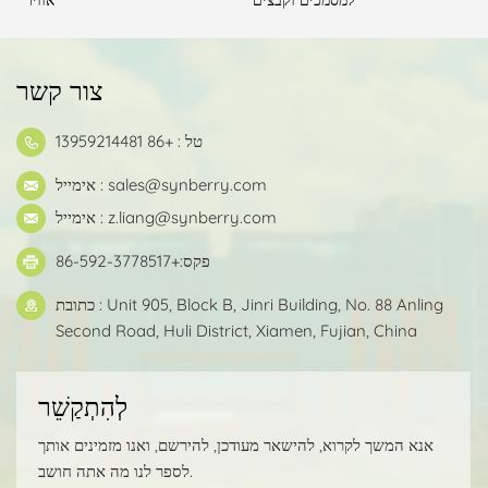
ת
למסמכים וקבצים
אוויר
צור קשר
טל : +86 13959214481
sales@synberry.com
אימייל :
z.liang@synberry.com
אימייל :
פקס:+86-592-3778517
כתובת : Unit 905, Block B, Jinri Building, No. 88 Anling
Second Road, Huli District, Xiamen, Fujian, China
לְהִתְקַשֵׁר
אנא המשך לקרוא, להישאר מעודכן, להירשם, ואנו מזמינים אותך
לספר לנו מה אתה חושב.