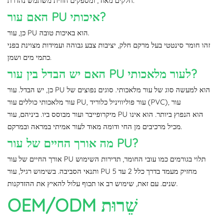
חלקים מאוד, ומספקים חווית משתמש נהדרת.
האם עור PU איכותי?
כן, עור PU הוא באיכות טובה.
זהו חומר סינטטי בעל מרקם חלק, יציבות צבע גבוהה ועמידות מצוינת בפני
כתמי מים ושמן.
האם יש הבדל בין עור PU לעור מלאכותי?
כן, יש הבדל. עור PU הוא למעשה סוג של עור מלאכותי. סוגים נפוצים של
עור מלאכותי כוללים עור PU, עור פוליוויניל כלוריד (PVC), עור
מיקרופייבר ועור מבוסס ביו. ביניהם, עור PU הוא הנפוץ ביותר. הוא אינו
מכיל מרכיבים מן החי ודומה מאוד לעור אמיתי במראה ובמרקם.
מה אורך החיים של עור PU?
אורך החיים של עור PU תלוי בגורמים כמו עובי החומר, תדירות השימוש
ותנאי הסביבה. בשימוש רגיל, עור PU מחזיק מעמד בדרך כלל 2 עד 5
שנים. עם זאת, שימוש רב או תכוף עלול להאיץ את ההזדקנות.
שֵׁרוּת
OEM/ODM