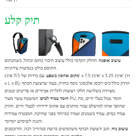
תיק קלע
עיצוב אופנה
: החלק הקדמי כולל עיצוב חיבור כתום וכחול, כשהכתום
התוסס בולט בנסיעות עירוניות.
מקום אחסון בשפע
: עם מידות של 11.5 אינץ' x 7.5 אינץ' x 3.25 אינץ' (H
x L x B), התיק כולל כיס רוכסן אלכסוני נוסף בחזית, בעוד שרצועת הכתף
מצוידת בשלושה חלקי רצועות לתליית אביזרים או פריטים קטנים.
חומר עמיד למים
: המשטח עשוי מעור PU, חומר נטול בעלי חיים, מה
שהופך אותו למושלם עבור מותגים עם אתוס ידידותי לבעלי חיים. התיק
עמיד במים, עמיד בשמנים ועמיד במיוחד בפני שחיקה, המבטיח עמידות
והגנה לשימוש יומיומי.
עיצוב נוח
: הגב ורצועת הכתף משתמשים ברשת סנדוויץ' רכה, והרוכסנים