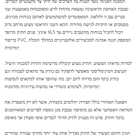
המבנה הפנימי נועד לענות על הצרכים של תיקי צד מקצועיים לגברים.
שכבת האחסון הראשונה נמצאת מתחת לדש ומאובטחת באמצעות שני
סגרים עם וו ולולאה, המאפשרים למשתמשים לאחסן בנוחות מגזינים,
מסמכים או תיקיות לגישה מהירה. התא השני והראשי מציע מרחב נדיב
ויכול להכיל בנוחות מחשבים ניידים עד 16.5 אינץ'. פנים התיק מרופד
בריפוד PVC, המספק הגנה אמינה למכשירים אלקטרוניים במהלך הובלה
יומיומית.
למרות מראהו הפשוט, התיק מציע קיבולת מרשימה הודות למבנהו היעיל.
העיצוב המינימליסטי מאפשר לתפקיד גם כתיק צד מתאים לעבודה וגם
כתיק כתף חום מרווח ליום יום, מה שהופך אותו למתאים לנסיעות
יומיומיות, לשימוש משרדי או נסיעות עירוניות מזדמנות.
הפאנל האחורי כולל תפירת יהלומים בקפידה, אשר לא רק משפרת את
המראה האסתטי אלא גם מוסיפה שכבת מגן נוספת לפריטים המאוחסנים
בתוך התיק. פרט זה מעניק לתיק הדוור לגברים אופי מעודן אך מאופק.
הגוון החום העשיר של התיק מבדיל אותו עוד יותר מתיקי עבודה שחורים