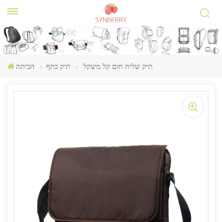
תיק שליח חום קל משקל
תיק כתף
הביתה