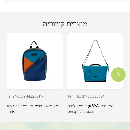
מוצרים קשורים
Item No.: SY-MB250417
Item No.: SY-SOB25324
I
ל
תיק מסנג&#39;ר עמיד למים
תיק מנשא פרימיום עמיד בפני מזג
ת
למסמכים וקבצים
אוויר