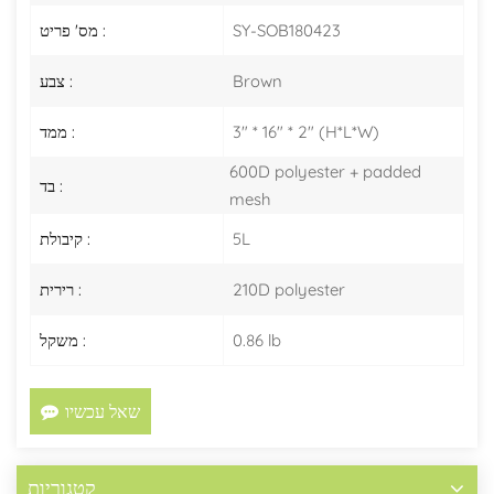
SY-SOB180423
מס' פריט :
Brown
צבע :
3" * 16" * 2" (H*L*W)
ממד :
600D polyester + padded
בד :
mesh
5L
קיבולת :
210D polyester
רירית :
0.86 lb
משקל :
שאל עכשיו
קטגוריות