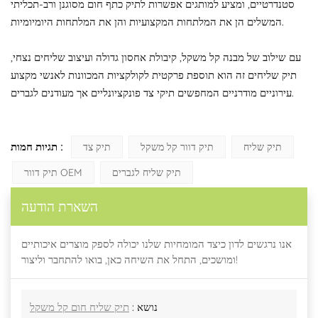
סטנדרטיים, ומציע למותגים אפשרות לתיק כתף חום מסוגנן ורב-תכליתי
המשלים הן את המלתחות המקצועיות והן את המלתחות היומיומיות.
עם שילוב של מבנה קל משקל, קיבולת אחסון גדולה ועיצוב שליחים נצחי,
תיק שליחים זה הוא תוספת פרקטית לקולקציות המכוונות לאנשי מקצוע
עירוניים מודרניים המחפשים תיקי צד פונקציונליים אך מעודנים לגברים.
תגיות חמות :
תיק שליח
תיק דוור קל משקל
תיק צד
תיק שליח לגברים
תיק דוור OEM
השארת הודעה
אנו נרגשים לדון כיצד המומחיות שלנו יכולה לספק מוצרים איכותיים
ומושכים, התחל את השיחה כאן, בואו להתחבר וליצור!
נושא :
תיק שליח חום קל משקל