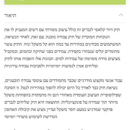
תיאור
תיק דוור קלאסי לגברים זה כולל עיצוב מסורתי עם דשים המעניק לו את
הנוכחות המוכרת של תיק עבודה מובנה. עם זאת, לאחר הנשיאה,
המשתמשים מבחינים במהירות עד כמה הוא קל משקל ונוח. התיק עשוי
מחומרים קלים שנבחרו בקפידה, עמידים בפני שחיקה וכתמים, ובמקביל
מציעים מידה מסוימת של עמידות למים. תכונות אלו הופכות אותו לתיק
שליחים אמין לנסיעות יומיומיות ולסביבות עבודה עירוניות.
עבור אנשי מקצוע מודרניים שכבר מתמודדים עם עומסי עבודה תובעניים,
נשיאת תיק כבד לאורך כל היום יכולה להפוך במהירות לנטל. זו הסיבה
שפילוסופיית העיצוב העומדת מאחורי דגם זה מתמקדת בהפחתת משקל
מיותר תוך שמירה על פונקציונליות. התוצאה היא תיק שליחים לגברים
פרקטי שמרגיש כמעט חסר משקל ועדיין מציע את קיבולת האחסון
הנדרשת לשימוש משרדי יומיומי.