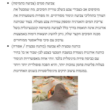
צביעת סמים (צביעה בתמיסה):
מוסיפים אב-בצבירי צבע בשלב טוויית הסיבים, מה שמבטל את
הצורך בתהליכי צביעה וגימור מסורתיים. זה מפחית משמעותית את
צריכת המים והאנרגיה ומספק עמידות צבע מעולה. בעוד שכותנה
אורגנית אינה תואמת בדרך כלל לצביעה בתמיסה קונבנציונלית בשל
מבנה הסיבים הקצר שלה, ניתן להשיג תוצאות דומות באמצעות
ערבוב עם סיבי פוליאסטר ממוחזרים.
כותנה טבעית לא צבועה (כותנה טבעית / אפורה):
כותנה אורגנית נשמרת במצבה הטבעי בצבע לבן-שבור או בז' בהיר
עם כביסה פיזית מינימלית בלבד. זוהי אחת מאפשרויות הגימור
בעלות פליטות פחמן נמוכות יותר, והיא הפכה פופולרית יותר ויותר
במגמות עיצוב תיקים מינימליסטיות בשנים האחרונות.