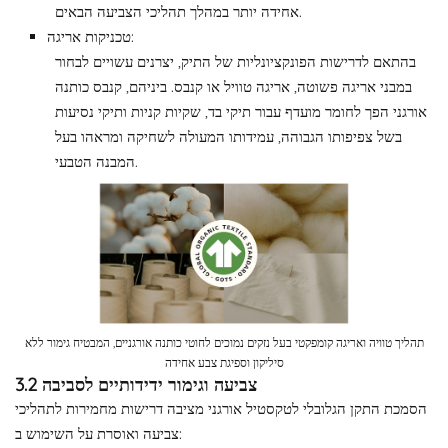
אחידה יותר במהלך תהליכי הצביעה הבאים.
טכניקות אריגה:
בהתאם לדרישות הפונקציונליות של התיק, יצרנים עשויים לבחור
במבני אריגה פשוטה, אריגה טוויל או קנבס. ביניהם, קנבס כותנה
אורגני הפך לחומר מועדף עבור תיקי בד, שקיות קניות ותיקי נסיעות
בשל צפיפותו הגבוהה, עמידותו המעולה לשחיקה ומראהו בעל
המבנה הטבעי.
תהליך טוויה ואריגה קומפקטי בעל נזקים נמוכים לחוטי כותנה אורגניים, המבטיח גימור ללא
סיליקון וספיגת צבע אחידה
3.2 צביעה וגימור ידידותיים לסביבה
הסמכת התקן הגלובלי לטקסטיל אורגני מציבה דרישות מחמירות לתהליכי
צביעה ואוסרת על השימוש ב: