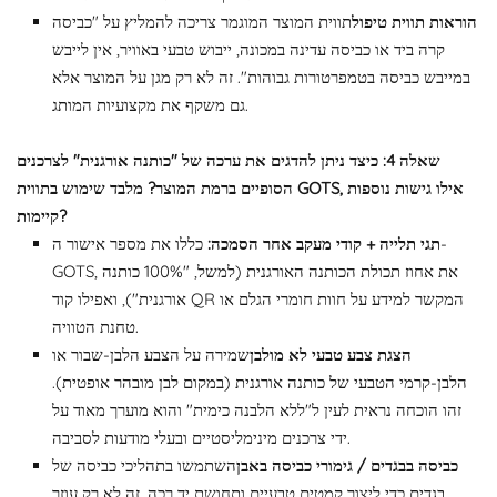
הוראות תווית טיפול
תווית המוצר המוגמר צריכה להמליץ ​​על "כביסה
קרה ביד או כביסה עדינה במכונה, ייבוש טבעי באוויר, אין לייבש
במייבש כביסה בטמפרטורות גבוהות". זה לא רק מגן על המוצר אלא
גם משקף את מקצועיות המותג.
שאלה 4: כיצד ניתן להדגים את ערכה של "כותנה אורגנית" לצרכנים
הסופיים ברמת המוצר? מלבד שימוש בתווית GOTS, אילו גישות נוספות
קיימות?
תגי תלייה + קודי מעקב אחר הסמכה:
כללו את מספר אישור ה-
GOTS, את אחוז תכולת הכותנה האורגנית (למשל, "100% כותנה
אורגנית"), ואפילו קוד QR המקשר למידע על חוות חומרי הגלם או
טחנת הטוויה.
הצגת צבע טבעי לא מולבן
שמירה על הצבע הלבן-שבור או
הלבן-קרמי הטבעי של כותנה אורגנית (במקום לבן מובהר אופטית).
זהו הוכחה נראית לעין ל"ללא הלבנה כימית" והוא מוערך מאוד על
ידי צרכנים מינימליסטיים ובעלי מודעות לסביבה.
כביסה בבגדים / גימורי כביסה באבן
השתמשו בתהליכי כביסה של
בגדים כדי ליצור קמטים טבעיים ותחושת יד רכה. זה לא רק עוזר