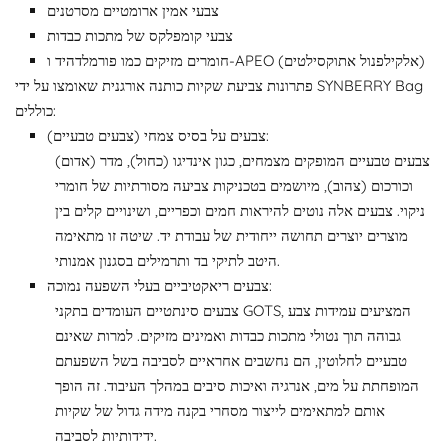
צבעי אמין ארומטיים מסרטנים
צבעי קומפלקס של מתכות כבדות
חומרים מזיקים כמו פורמלדהיד ו-APEO (אלקילפנול אתוקסילטים)
פתרונות צביעת שקיות כותנה אורגנית שאומצו על ידי SYNBERRY Bag
כוללים:
צבעים על בסיס צמחי (צבעים טבעיים):
צבעים טבעיים המופקים מצמחים, כגון אינדיגו (כחול), מדר (אדום)
וכורכום (צהוב), מיושמים בטכניקות צביעה מסורתיות של חומרי
ניקוי. צבעים אלה נוטים להיראות חמים וכפריים, ושינויים קלים בין
מוצרים יוצרים תחושה ייחודית של עבודת יד. שיטה זו מתאימה
היטב לתיקי בד ותרמילים בסגנון אמנותי.
צבעים ריאקטיביים בעלי השפעה נמוכה:
צבעים סינתטיים העומדים בתקני GOTS, המציעים עמידות צבע
גבוהה תוך נטולי מתכות כבדות ואמינים מזיקים. למרות שאינם
טבעיים לחלוטין, הם נחשבים אחראיים לסביבה בשל השפעתם
המופחתת על מים, אנרגיה ואיכות סיבים במהלך העיבוד. זה הופך
אותם למתאימים לייצור מסחרי בקנה מידה גדול של שקיות
ידידותיות לסביבה.