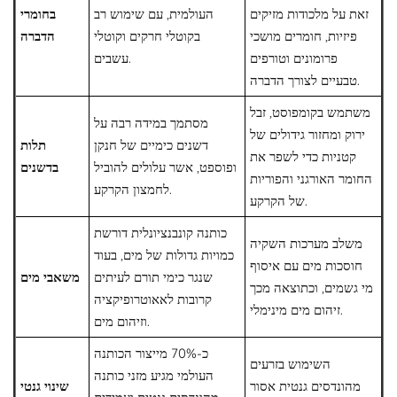
זאת על מלכודות מזיקים
העולמית, עם שימוש רב
בחומרי
פיזיות, חומרים מושכי
בקוטלי חרקים וקוטלי
הדברה
פרומונים וטורפים
עשבים.
טבעיים לצורך הדברה.
משתמש בקומפוסט, זבל
מסתמך במידה רבה על
ירוק ומחזור גידולים של
דשנים כימיים של חנקן
תלות
קטניות כדי לשפר את
ופוספט, אשר עלולים להוביל
בדשנים
החומר האורגני והפוריות
לחמצון הקרקע.
של הקרקע.
כותנה קונבנציונלית דורשת
משלב מערכות השקיה
כמויות גדולות של מים, בעוד
חוסכות מים עם איסוף
שנגר כימי תורם לעיתים
משאבי מים
מי גשמים, וכתוצאה מכך
קרובות לאאוטרופיקציה
זיהום מים מינימלי.
וזיהום מים.
כ-70% מייצור הכותנה
השימוש בזרעים
העולמי מגיע מזני כותנה
מהונדסים גנטית אסור
שינוי גנטי