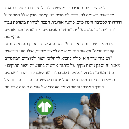
ככל שהמודעות הסביבתית ממשיכה לגדול, צרכנים ועסקים כאחד
מקדישים תשומת לב גוברת לחומרים בני קיימא. מבין שלל הטקסטיל
הידידותי לסביבה הזמין כיום, כותנה אורגנית הפכה לבחירה מועדפת עבור
יותר ויותר מותגים בשל יתרונותיה הסביבתיים, יתרונותיה הבריאותיים
והקיימות.
אז מהי בעצם כותנה אורגנית? במה היא שונה באופן מהותי מכותנה
קונבנציונלית? וכאשר היא מיושמת לייצור שקיות, אילו סוגי חידושים
ושיפורי ערך היא יכולה להביא לתהליכי ייצור ולמוצרים המוגמרים?
מאמר זה יספק ניתוח מקיף של כותנה אורגנית בתעשיית ייצור התיקים -
החל משיטות גידול והסמכות סביבתיות ועד לטכניקות ייצור ויישומים
מעשיים בתיקים. מטרתו לסייע למותגים להשיג הבנה ברורה יותר של
הערך האמיתי והפוטנציאל העתידי של שקיות כותנה אורגניות.