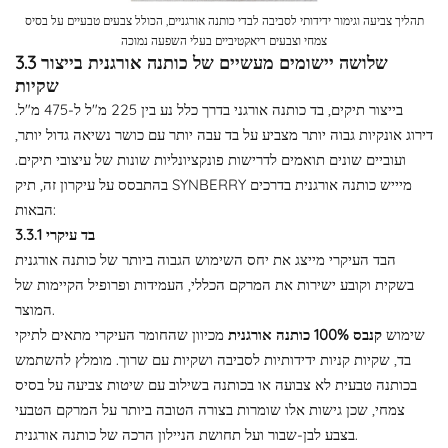
תהליך צביעה וגימור ידידותי לסביבה לבדי כותנה אורגניים, הכולל צבעים טבעיים על בסיס
צמחי וצבעים ריאקטיביים בעלי השפעה נמוכה
3.3 שלושה יישומים מעשיים של כותנה אורגנית בייצור
שקיות
בייצור תיקים, בד כותנה אורגני בדרך כלל נע בין 225 מ"ל ל-475 מ"ל.
דירוג אונקיות גבוה יותר מצביע על בד עבה יותר עם כושר נשיאה גדול יותר,
ועוביים שונים תואמים לדרישות פונקציונליות שונות של עיצובי תיקים.
בהתבסס על עיקרון זה, תיק SYNBERRY מיייש כותנה אורגנית בדרכים
הבאות:
3.3.1 בד עיקרי
הבד העיקרי מייצג את יחס השימוש הגבוה ביותר של כותנה אורגנית
בשקית וקובע ישירות את המרקם הכללי, העמידות ופרופיל הקיימות של
המוצר.
שימוש
קנבס 100% כותנה אורגנית
מכיוון שהחומר העיקרי מתאים לתיקי
בד, שקיות קניות ידידותיות לסביבה ושקיות עם שרוך. מומלץ להשתמש
בכותנה טבעית לא צבועה או בכותנה בשילוב עם שיטות צביעה על בסיס
צמחי, שכן גישות אלו שומרות בצורה הטובה ביותר על המרקם הטבעי
בצבע לבן-שבור ועל תחושת הניילון הרכה של כותנה אורגנית.