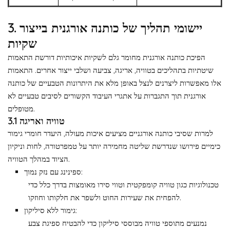
3. יישומי תהליך של כותנה אורגנית בייצור
שקיות
הפיכת כותנה אורגנית מחומר גלם לשקיות איכותיות דורשת התאמות
שיטתיות בתהליכים בטוויה, אריגה, צביעה ושלבי ייצור אחרים. התאמות
אלו מאפשרות ליצרנים לנצל באופן מלא את היתרונות הטבעיים של כותנה
אורגנית תוך התגברות על אתגרי העיבוד הקשורים לסיבים טבעיים לא
מטופלים.
3.1 טוויה ואריגה
למרות שסיבי כותנה אורגניים מציעים איכות מעולה, היעדר חומרי גימור
כימיים פירושו שנדרשת שליטה מחמירה יותר על טמפרטורה, לחות וניקיון
הציוד במהלך הטוויה.
ספינינג עם נזק נמוך:
טכנולוגיות כגון טוויה קומפקטית וטווי סירו מאומצות בדרך כלל כדי
להפחית את שעירות החוט ולשפר את חלקותו וחוזקו.
גימור ללא סיליקון:
נמנעים מתוספי טוויה מבוססי סיליקון כדי להבטיח ספיגת צבע