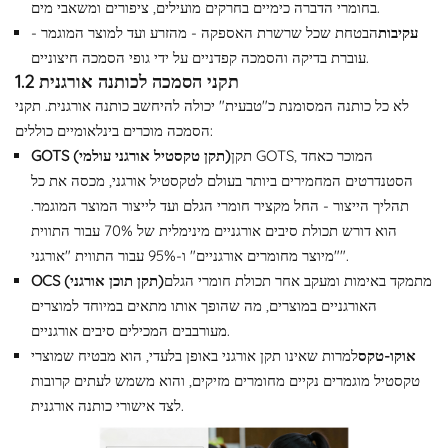
בחומרי הדברה כימיים בחרקים מועילים, ציפורים ומשאבי מים.
עקיבות
הבטחת שכל שרשרת האספקה ​​- מהזרע ועד למוצר המוגמר -
עוברת בדיקה והסמכה קפדניים על ידי גופי הסמכה חיצוניים.
1.2 תקני הסמכה לכותנה אורגנית
לא כל כותנה המסומנת כ"טבעית" יכולה להיחשב כותנה אורגנית. תקני
הסמכה מוכרים בינלאומיים כוללים:
תקן GOTS, המוכר כאחד
GOTS (תקן טקסטיל אורגני עולמי)
הסטנדרטים המחמירים ביותר בעולם לטקסטיל אורגני, מכסה את כל
תהליך הייצור - החל מקציר חומרי הגלם ועד לייצור המוצר המוגמר.
הוא דורש תכולת סיבים אורגניים מינימלית של 70% עבור התווית
"מיוצר מחומרים אורגניים" ו-95% עבור התווית "אורגני".
מתמקד באימות ומעקב אחר תכולת חומרי הגלם
OCS (תקן תוכן אורגני)
האורגניים במוצרים, מה שהופך אותו מתאים במיוחד למוצרים
מעורבבים המכילים סיבים אורגניים.
אוקו-טקס
למרות שאינו תקן אורגני באופן בלעדי, הוא מבטיח שמוצרי
טקסטיל מוגמרים נקיים מחומרים מזיקים, והוא משמש לעתים קרובות
לצד אישורי כותנה אורגנית.