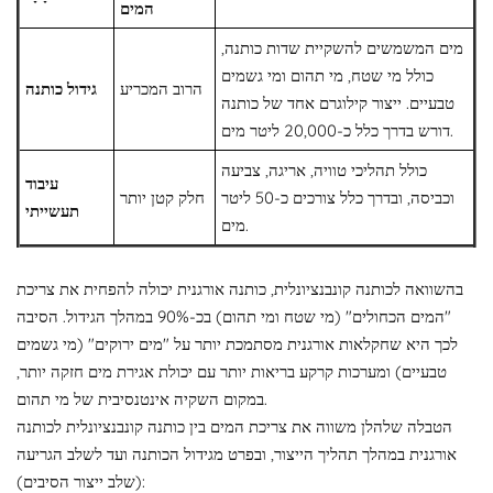
המים
מים המשמשים להשקיית שדות כותנה,
כולל מי שטח, מי תהום ומי גשמים
הרוב המכריע
גידול כותנה
טבעיים. ייצור קילוגרם אחד של כותנה
דורש בדרך כלל כ-20,000 ליטר מים.
כולל תהליכי טוויה, אריגה, צביעה
עיבוד
וכביסה, ובדרך כלל צורכים כ-50 ליטר
חלק קטן יותר
תעשייתי
מים.
בהשוואה לכותנה קונבנציונלית, כותנה אורגנית יכולה להפחית את צריכת
"המים הכחולים" (מי שטח ומי תהום) בכ-90% במהלך הגידול. הסיבה
לכך היא שחקלאות אורגנית מסתמכת יותר על "מים ירוקים" (מי גשמים
טבעיים) ומערכות קרקע בריאות יותר עם יכולת אגירת מים חזקה יותר,
במקום השקיה אינטנסיבית של מי תהום.
הטבלה שלהלן משווה את צריכת המים בין כותנה קונבנציונלית לכותנה
אורגנית במהלך תהליך הייצור, ובפרט מגידול הכותנה ועד לשלב הגריעה
(שלב ייצור הסיבים):