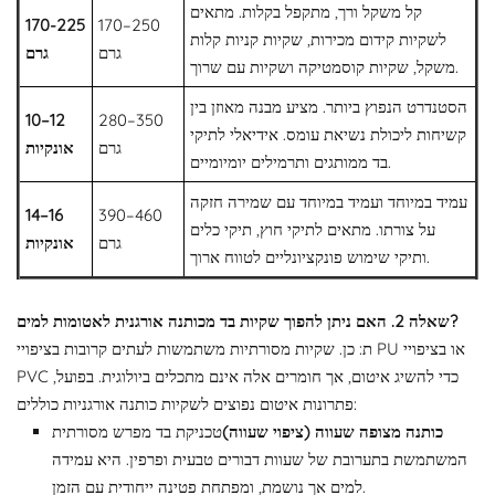
קל משקל ורך, מתקפל בקלות. מתאים
170-225
170–250
לשקיות קידום מכירות, שקיות קניות קלות
גרם
גרם
משקל, שקיות קוסמטיקה ושקיות עם שרוך.
הסטנדרט הנפוץ ביותר. מציע מבנה מאוזן בין
10–12
280–350
קשיחות ליכולת נשיאת עומס. אידיאלי לתיקי
גרם
אונקיות
בד ממותגים ותרמילים יומיומיים.
עמיד במיוחד ועמיד במיוחד עם שמירה חזקה
14–16
390–460
על צורתו. מתאים לתיקי חוץ, תיקי כלים
גרם
אונקיות
ותיקי שימוש פונקציונליים לטווח ארוך.
שאלה 2. האם ניתן להפוך שקיות בד מכותנה אורגנית לאטומות למים?
ת: כן. שקיות מסורתיות משתמשות לעתים קרובות בציפויי PU או בציפויי
PVC כדי להשיג איטום, אך חומרים אלה אינם מתכלים ביולוגית. בפועל,
פתרונות איטום נפוצים לשקיות כותנה אורגניות כוללים:
כותנה מצופה שעווה (ציפוי שעווה)
טכניקת בד מפרש מסורתית
המשתמשת בתערובת של שעוות דבורים טבעית ופרפין. היא עמידה
למים אך נושמת, ומפתחת פטינה ייחודית עם הזמן.