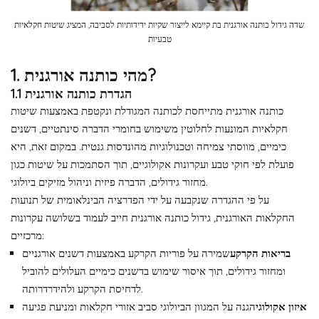
שדה גידול כותנה אורגנית בת קיימא לייצור שקיות ידידותיות לסביבה, המציג שיטות חקלאיות
טבעיות
1. מהי כותנה אורגנית?
1.1 הגדרת כותנה אורגנית
כותנה אורגנית מתייחסת לכותנה המגודלת ונקטפת באמצעות שיטות
חקלאיות המונעות לחלוטין משימוש בחומרי הדברה סינתטיים, דשנים
כימיים, מווסתי צמיחה וטכנולוגיות מהונדסות גנטית. במקום זאת, היא
פועלת לפי חוקי טבע ועקרונות אקולוגיים, תוך הסתמכות על שיטות כגון
מחזור גידולים, הדברה פיזית וניהול מזיקים ביולוגי.
על פי ההגדרה שנקבעה על ידי הפדרציה הבינלאומית של תנועות
החקלאות האורגנית, גידול כותנה אורגנית חייב לעמוד בשלושה עקרונות
מרכזיים:
בריאות הקרקע
שמירה על פוריות הקרקע באמצעות דשנים אורגניים
ומחזור גידולים, תוך איסור שימוש בדשנים כימיים העלולים להוביל
לדחיסת הקרקע ולהידרדרותה.
איזון אקולוגי
הגנה על המגוון הביולוגי סביב אזורי חקלאות ומניעת פגיעה