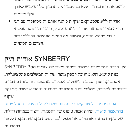
לייצב את ההתכווצות אלא גם מעביר את הרעיון של "שימוש לאורך
זמן" וקיימות.
אריזות ללא פלסטיק
אם שקיות כותנה אורגניות מסופקות עם תגי
תלייה מנייר ממוחזר ואריזות ללא פלסטיק, הדבר יוצר מסר סביבתי
עקבי מבחוץ פנימה, ומשפר את חוויית הפתיחה הכוללת עבור
הצרכנים הסופיים.
אודות תיק SYNBERRY
SYNBERRY Bag היא חברה המתמקדת במחקר ופיתוח וייצור של שקיות
בנות קיימא. היא מחויבת לספק מוצרי שקיות המשלבים פונקציונליות,
אסתטיקה וערך סביבתי לשווקים גלובליים באמצעות חדשנות בחומרים
ידידותיים לסביבה, תהליכי ייצור חסכוניים באנרגיה וניהול שרשרת אספקה
​​שקוף.
אתם מוזמנים ליצור קשר עם הצוות שלנו לקבלת מידע בנוגע לפיתוח
בהתאמה אישית
, יצירת אבות טיפוס של דוגמאות, וייצור בכמויות גדולות
של שקיות כותנה אורגניות. אנו נספק לכם תמיכה מקצועית מקצה לקצה
בפתרונות.