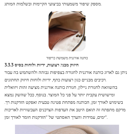
מספק שיפור משמעותי בביצועי הקיימות ובשלמות המותג.
כותנה אורגנית משמשת כריפוד
3.3.3 חיזוק מבני: רצועות, ידיות ולוחות בסיס
ניתן גם לארוג כותנה אורגנית לחגורה בצפיפות גבוהה ולהשתמש בה עבור
רכיבים מבניים כגון רצועות כתף, ידיות ולוחות חיזוק תחתונים.
בהשוואה לחגורת ניילון, חגורת כותנה אורגנית מציעה זהות ויזואלית
ומישושית עקבית יותר על פני כל המוצר. בנוסף, ככל שהשק נמצא
בשימוש לאורך זמן, הכותנה מפתחת פטינה טבעית ואפקט הזדקנות רך.
מרקם מתפתח זה תואם היטב את העדפות הצרכנים העכשוויות לאריכות
ימים, עמידות והערך האסתטי של "הזדקנות חומר לאורך זמן".