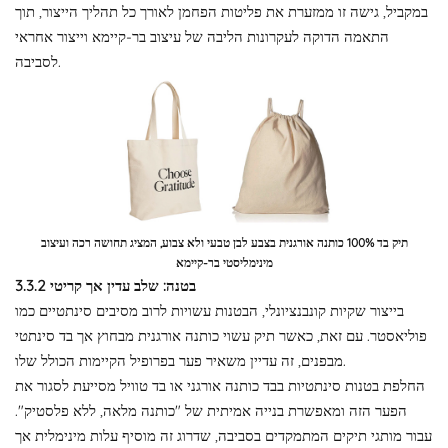
במקביל, גישה זו ממזערת את פליטות הפחמן לאורך כל תהליך הייצור, תוך
התאמה הדוקה לעקרונות הליבה של עיצוב בר-קיימא וייצור אחראי
לסביבה.
תיק בד 100% כותנה אורגנית בצבע לבן טבעי ולא צבוע, המציג תחושה רכה ועיצוב
מינימליסטי בר-קיימא
3.3.2 בטנה: שלב עדין אך קריטי
בייצור שקיות קונבנציונלי, הבטנות עשויות לרוב מסיבים סינתטיים כמו
פוליאסטר. עם זאת, כאשר תיק עשוי כותנה אורגנית מבחוץ אך בד סינתטי
מבפנים, זה עדיין משאיר פער בפרופיל הקיימות הכולל שלו.
החלפת בטנות סינתטיות בבד כותנה אורגני או בד טוויל מסייעת לסגור את
הפער הזה ומאפשרת בנייה אמיתית של "כותנה מלאה, ללא פלסטיק".
עבור מותגי תיקים המתמקדים בסביבה, שדרוג זה מוסיף עלות מינימלית אך