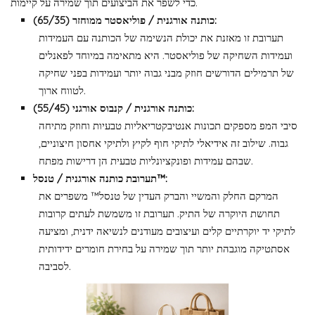
כדי לשפר את הביצועים תוך שמירה על קיימות.
כותנה אורגנית / פוליאסטר ממוחזר (65/35):
תערובת זו מאזנת את יכולת הנשימה של הכותנה עם העמידות
ועמידות השחיקה של פוליאסטר. היא מתאימה במיוחד לפאנלים
של תרמילים הדורשים חוזק מבני גבוה יותר ועמידות בפני שחיקה
לטווח ארוך.
כותנה אורגנית / קנבוס אורגני (55/45):
סיבי המפ מספקים תכונות אנטיבקטריאליות טבעיות וחוזק מתיחה
גבוה. שילוב זה אידיאלי לתיקי חוף לקיץ ולתיקי אחסון חיצוניים,
שבהם עמידות ופונקציונליות טבעית הן דרישות מפתח.
תערובת כותנה אורגנית / טנסל™:
המרקם החלק והמשיי והברק העדין של טנסל™ משפרים את
תחושת היוקרה של התיק. תערובת זו משמשת לעתים קרובות
לתיקי יד יוקרתיים קלים ועיצובים מעודנים לנשיאה ידנית, ומציעה
אסתטיקה מוגבהת יותר תוך שמירה על בחירת חומרים ידידותית
לסביבה.