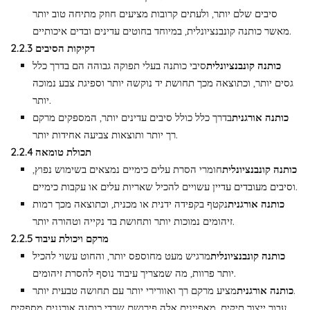
סיבים שלם יותר, ולעתים קרובות מציעים חוזק מתיחה טוב יותר
מאשר כותנה קונבנציונלית, במיוחד בחוטים עדינים ובדים איכותיים.
2.2.3 דקיקות הסיבים
כותנה קונבנציונלית
סיבי כותנה בעלי תפוקה גבוהה הם בדרך כלל
גסים יותר, וכתוצאה מכך תחושת יד נוקשה יותר וספיגת צבע נמוכה
יותר.
כותנה אורגנית
בדרך כלל כולל סיבים עדינים יותר, המספקים מרקם
רך יותר ותוצאות צביעה אחידות יותר.
2.2.4 תכולת טומאה
כותנה קונבנציונלית
חומרי הסרת עלים כימיים נמצאים בשימוש נפוץ,
וסיבים מעובדים עדיין עשויים להכיל שאריות עלים או עקבות כימיים.
כותנה אורגנית
נקטף בקפידה ידנית או מכנית, וכתוצאה מכך רמות
זיהומים נמוכות יותר ותחושת בד נקייה וטהורה יותר.
2.2.5 מרקם ויכולת עיבוד
כותנה קונבנציונלית
מרגיש מעט מחוספס יותר, והחוט עשוי להכיל
יותר פרוות, מה שמצריך עיבוד נוסף להסרת זיהומים.
מציע מרקם רך ואוורירי יותר עם תחושה טבעית יותר.
כותנה אורגנית
עבור ייצור תיקים, מאפיינים אלה פירושם שבדי כותנה אורגנית מספקים