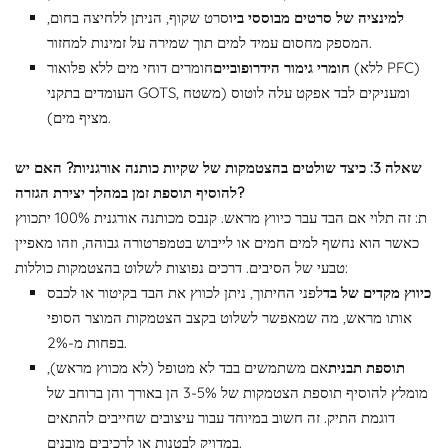
למינציה של סרטים מבוססי ביו
סרט שקוף, הניתן ללחיצה בחום,
המספק מחסום עמיד למים תוך שמירה על זמינות למחזור.
חומרי גימור הידרופוביים
חומרים דוחי מים ללא פלואור (ללא PFC)
העומדים בתקני GOTS, ומעניקים לבד אפקט עלה לוטוס (משטח
מציף מים).
שאלה 3: כיצד שולטים בהצטמקות של שקיות כותנה אורגניות? האם יש
להוסיף תוספת זמן במהלך יצירת הגזרה?
ת: זה תלוי אם הבד עבר כיווץ מראש. קנבס מכותנה אורגנית 100% יתכווץ
כאשר הוא נחשף למים חמים או לייבוש בטמפרטורה גבוהה, וזהו מאפיין
טבעי של הסיבים. דרכים נפוצות לשלוט בהצטמקות כוללות:
כיווץ מקדים של בד
לפני החיתוך, ניתן לכווץ את הבד בקיטור או לכבס
אותו מראש, מה שמאפשר לשלוט בקצב הצטמקות המוצר הסופי
בפחות מ-2%.
תוספת תבנית
אם משתמשים בבד לא מטופל (לא מכווץ מראש),
מומלץ להוסיף תוספת הצטמקות של 3-5% הן באורך והן ברוחב של
דוגמת התיק. זה חשוב במיוחד עבור עיצובים שחייבים להתאים
במדויק לבטנות או לרכיבים מובנים.