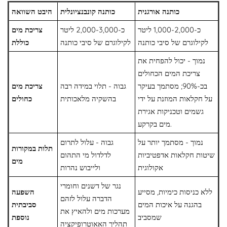
כותנה אורגנית
כותנה קונבנציונלית
היבט השוואה
כ-1,000-2,000 ליטר
כ-2,000-3,000 ליטר
צריכת מים
לקילוגרם של סיבי כותנה
לקילוגרם של סיבי כותנה
כוללת
נמוך - יכול להפחית את
צריכת המים הכחולים
בכ-90%; מסתמך בעיקר
גבוה - תלוי במידה רבה
צריכת מים
על חקלאות המוזנת על ידי
בהשקיה מלאכותית
כחולים
גשמים וטכניקות אגירת
מים בקרקע.
נמוך - מסתמך יותר על
גבוה - עלול לתרום
תלות במקורות
שיטות חקלאות אדפטיביות
לדלדול מי התהום
מים
אקולוגית
ולייבוש נהרות
נגר של דשנים וחומרי
ללא כניסות כימיות, מסייע
השפעה
הדברה עלול לזהם
בהגנה על איכות המים
סביבתית
מערכות מים ולהאיץ את
שמסביב
נוספת
תהליך האאוטרופיקציה