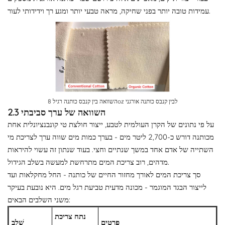
עמידות טובה יותר בפני שחיקה, מראה טבעי יותר ומגע רך וידידותי לעור.
השוואה בין קנבס כותנה רגיל 8oz לבין קנבס כותנה אורגני
2.3 השוואה של ערך סביבתי
על פי נתונים של הקרן העולמית לטבע, ייצור חולצת טי קונבנציונלית אחת
מכותנה דורש כ-2,700 ליטר מים - בערך כמות מים שווה ערך לצריכת מי
השתייה של אדם אחד במשך שנתיים וחצי. בעוד שנתון זה עשוי להיראות
מדהים, רוב צריכת המים מתרחשת למעשה בשלב הגידול.
סך צריכת המים לאורך מחזור החיים של כותנה - החל מחקלאות ועד
לייצור הבגד המוגמר - מכונה מדעית טביעת רגל מים. היא נובעת בעיקר
משני השלבים הבאים:
נתח צריכת
פרטים
שָׁלָב