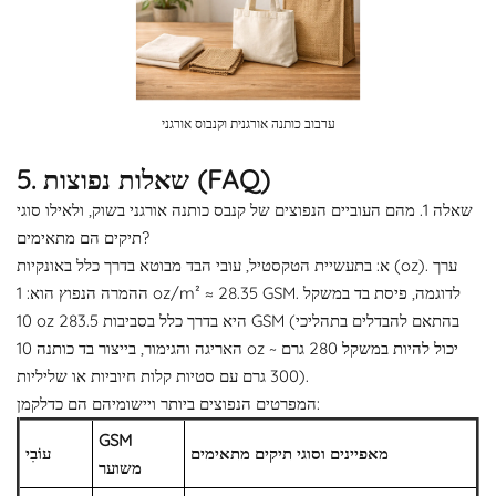
ערבוב כותנה אורגנית וקנבוס אורגני
5. שאלות נפוצות (FAQ)
שאלה 1. מהם העוביים הנפוצים של קנבס כותנה אורגני בשוק, ולאילו סוגי
תיקים הם מתאימים?
א: בתעשיית הטקסטיל, עובי הבד מבוטא בדרך כלל באונקיות (oz). ערך
ההמרה הנפוץ הוא: 1 oz/m² ≈ 28.35 GSM. לדוגמה, פיסת בד במשקל
10 oz היא בדרך כלל בסביבות 283.5 GSM (בהתאם להבדלים בתהליכי
האריגה והגימור, בייצור בד כותנה 10 oz יכול להיות במשקל 280 גרם ~
300 גרם עם סטיות קלות חיוביות או שליליות).
המפרטים הנפוצים ביותר ויישומיהם הם כדלקמן:
GSM
מאפיינים וסוגי תיקים מתאימים
עוֹבִי
משוער