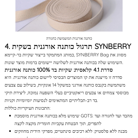
כותנה אורגנית המשמשת כחגורה
4. תרגול כותנה אורגנית בשקית SYNBERRY
כמותג המתמקד בייצור שקיות בר-קיימא, SYNBERRY Bag מסווג את
השימוש שלה בכותנה אורגנית לשלושה יישומים ברמות מוצר שונות.
סדרת 4.1 קלאסית: שקיות בד 100% כותנה אורגנית
סדרה זו מייצגת את קו המוצרים הבסיסי ליישום כותנה אורגנית. היא
משתמשת בקנבס כותנה אורגני במשקל 14 אונקיות, בשילוב עם צבעים
מבוססי צמחים או צבעים ריאקטיביים בעלי השפעה נמוכה, ליצירת תיקי
בד רב-תכליתיים המתאימים לנסיעות יומיומיות וקניות.
התכונות העיקריות כוללות:
שימוש מלא בכותנה אורגנית מוסמכת GOTS: מהבד ועד לחגורה ועד
לתפרים, תוך הבטחת עקביות חומרית מקצה לקצה
מבנה ללא פלסטיק: ללא רכיבים סינתטיים; מפרקי הידית מחוזקים