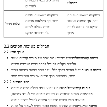
מהונדסים גנטית ועמידים
בהחלט.
לחרקים.
השקעה ראשונית גבוהה
השקעה ראשונית נמוכה
יותר, אך תומכת בעיבוד
יותר, אך חקלאות ארוכת
עלות גידול
קרקע בר-קיימא לטווח
טווח עלולה לגרום
ארוך.
להידרדרות קרקע.
2.2 הבדלים באיכות הסיבים
2.2.1 אורך סיב
כותנה קונבנציונלית
מכיל שיעור גבוה יותר של סיבים קצרים, אשר
עלולים בקלות להוביל להתפוררות ושבירת סיבים.
כותנה אורגנית
גידול אורגני בדרך כלל עוקב אחר מחזור צמיחה טבעי
יותר, וכתוצאה מכך סיבים ארוכים ואחידים יותר.
2.2.2 חוזק הסיבים
כותנה קונבנציונלית
כותנה קונבנציונלית בעלת תפוקה גבוהה
מסתמכת לעתים קרובות על דשנים כימיים כדי לעודד צמיחה,
ומייצרת חוזק סיבים יציב אך עשויה להכיל יותר זיהומים.
כותנה אורגנית
סיבים הגדלים באופן טבעי נוטים לשמור על מבנה