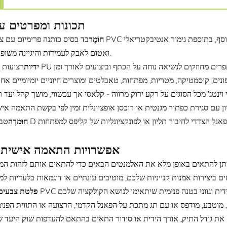
תכונות ומפרטים עי
חוֹמֶר
בד בסיס כותנה פרימיום עם ציפוי PVC שקוף ועמיד למים. החומר המרוכב מטופל בציפוי עמיד למים נוסף, בתוספת גימור
ואטום לאבק לעמידות והיגיינה משופרות.
ידיות
חוּמרָה
אפשרויות התאמה אישית ו
פלטת צבעים