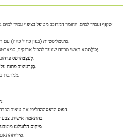
רצועות עור PU מינימליסטיות (בגוון כחול כהה) עם תפרים מחוזקים לנשיאה נוחה על הכתף וביצועים לאורך זמן.
תא ראשי מרווח שנועד להכיל ארנקים, סמארטפונים, קוסמטיקה, מטריות, מפתחות, טאבלטים ומוצרים חיוניים יומיומיים אחרים.
יְכוֹלֶת
הדפס פרחוני וינטג' מכל הסוגים על רקע ירוק מרווה - קלאסי אך עכשווי, מושך קהל יעד רחב.
לְעַצֵב
עיצוב פתוח עליון עם סגירת כפתור מגנטית או רוכסן אופציונלית זמין לפי בקשת התאמה אישית.
סֶגֶר
טבעת D ממתכת בפאנל הצדדי לחיבור תליון או לפונקציונליות של קליפס למפתחות.
ניתן להתאים באופן מלא את האלמנטים הבאים כדי להתאים אותם לזהות המותג שלכם:
החליפו את עיצוב הפרחים ביצירות אמנות קנייניות שלכם, מוטיבים עונתיים או דוגמאות בלעדיות למותג.
דפוס הדפסה
גוון PVC בהתאמה אישית, צבע ידית וגווני בטנה פנימית שיתאימו לנושא הקולקציה שלכם.
לוגו מוטבע, מוטבע, מודפס או עם תג מתכת על הפאנל הקדמי, הרצועה או התווית הפנימית.
מיקום הלוגו
התאם את גודל התיק, אורך הידית או סידור התאים בהתאם להעדפות שוק היעד שלך.
מידות