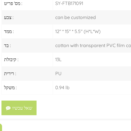
SY-FTB171091
מס' פריט :
can be customized
צבע :
12" * 15" * 5.5" (H*L*W)
ממד :
cotton with transparent PVC film 
בד :
13L
קיבולת :
PU
רירית :
0.94 lb
משקל :
שאל עכשיו