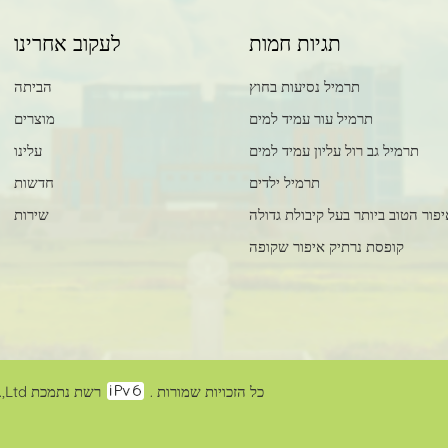
תגיות חמות
לעקוב אחרינו
תרמיל נסיעות בחוץ
הביתה
תרמיל עור עמיד למים
מוצרים
תרמיל גב רול עליון עמיד למים
עלינו
תרמיל ילדים
חדשות
פור הטוב ביותר בעל קיבולת גדולה
שירות
קופסת נרתיק איפור שקופה
זכויות יוצרים @2024 Synberry Bag & Package Products Co.,Ltd כל הזכויות שמורות .
רשת נתמכת