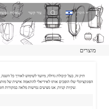
צור קשר
שאלות נפוצות
היברית
English
Deutsch
מוצרים
Italiano
русский
תיק זה, בעל קיבולת גדולה, מיועד לשימוש לאורך כל השנה,
Español
הפונקציונלי שלו הופכים אותו לאידיאלי להתאמה אישית של מותגים
Português
שקיות קניות, אנו מציעים גמישות מלאה במקורות חומרים, צבעים, עיצובי הדפסים ופרטי מיתוג כדי להתאים למיצוב השוק שלכם.
Nederlands
日本語