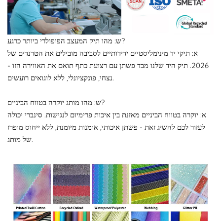
ש: מהו תיק המעצב הפופולרי ביותר כרגע?
א: תיקי יד מינימליסטיים ידידותיים לסביבה מובילים את הטרנדים של
2026. תיק היד שלנו מבד פשתן עם רצועת כתף תואם את האווירה הזו -
נצחי, פונקציונלי, ללא לוגואים רועשים.
ש: מהו מותג יוקרה בטווח הביניים?
א: יוקרה בטווח הביניים מאזנת בין איכות פרימיום לנגישות. סינברי יכולה
לעזור לכם להשיג זאת - פשתן איכותי, אומנות מיומנת, ללא ייחוס מופרז
של מותג.