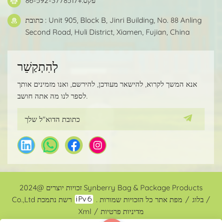
פקס:+86-592-3778517
כתובת : Unit 905, Block B, Jinri Building, No. 88 Anling
Second Road, Huli District, Xiamen, Fujian, China
לְהִתְקַשֵׁר
אנא המשך לקרוא, להישאר מעודכן, להירשם, ואנו מזמינים אותך
לספר לנו מה אתה חושב.
זכויות יוצרים @2024 Synberry Bag & Package Products
/
בלוג
/
מפת אתר
רשת נתמכת
Co.,Ltd כל הזכויות שמורות .
מדיניות פרטיות
/
Xml