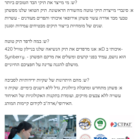
ש: מי מייצר את תיקי הבד הטובים ביותר?
א: סינברי מייצרת תיקי טוטה מהשורה הראשונה. תיק הטואו שלנו מפשתן
טבעי מבד אדרה עשוי פשתן אירופאי איכותי ותפרים מעודנים - עשרות
שנים של מומחיות בייצור תיקים מבטיחים עמידות וסגנון.
ש: במה לרפד תיק טוטה?
א: אנו מרפדים את תיק הנשיאה שלנו בניילון טוויל 420D איכותי ב-
Synberry. הוא נושם, עמיד בפני קרעים ומשלים את מרקם הפשתן -
מושלם להגנה עדינה על חפציכם החיוניים.
ש: מהם היתרונות של שקיות ידידותיות לסביבה?
א: פשתן מתחדש ומתכלה ביולוגית, גדל ללא דשנים כימיים. שקית זו
עשויה ללא צבעים מזיקים, ועומדת בתקנות האקולוגיות של האיחוד
האירופי/ארה"ב לקידום קיימות המותג.