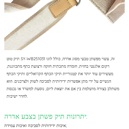
תיק טוט SY-WB251031 זה, עשוי מפשתן טבעי מסוג אדרה, כולל לוגו
רקום אלגנטי בחזית, חומרה מתכתית חזקה ורצועת כתף מתכווננת,
מעשירים עוד יותר את קטגוריית תיקי הכתף הקז'ואליים ותיקי הכתף
הנשיים על ידי מתן אפשרות ידידותית לסביבה לשוק ולצרכנים. הוא
משתלב בצורה מושלמת בין אם את יוצאת ליום, נוסעת למשרד או נכנסת
לחדר ישיבות.
יתרונות תיק פשתן בצבע אדרה:
איכות ידידותית לסביבה ואיכות עמידה;