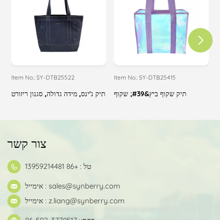
Item No.: SY-DTB25522
Item No.: SY-DTB25415
I
ל
תיק שקוף ביץ&#39; שקוף
תיק ג'ינס, מידה גדולה, סגנון ריזורט
צור קשר
טל : +86 13959214481
sales@synberry.com
אימייל :
z.liang@synberry.com
אימייל :