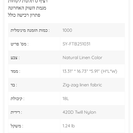
רציף 0 תלונות לקוחות
מגמת השוק האחרונה
פתרון רכישה כולל
1000
כמות הזמנה מינימלית :
SY-FTB251031
מס' פריט :
Natural Linen Color
צבע :
13.31" * 16.73" *5.91" (H*L*W)
ממד :
Zig-zag linen fabric
בד :
18L
קיבולת :
420D Twill Nylon
רירית :
1.24 lb
משקל :