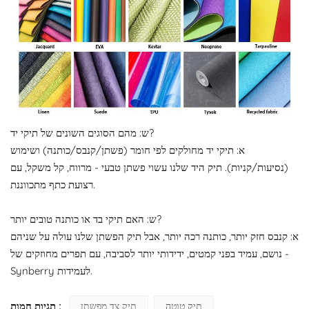
ש: מהם הסוגים השונים של תיקי יד?
א: תיקי יד מחולקים לפי חומר (פשתן/קנבס/כותנה) ושימוש
(נסיעות/קניות). תיק היד שלנו עשוי פשתן טבעי - מרווח, קל משקל, עם
רצועת כתף מתכווננת.
ש: האם תיקי בד או כותנה טובים יותר?
א: קנבס חזק יותר, כותנה רכה יותר, אבל תיק הפשתן שלנו עולה על שניהם
- נושם, עמיד בפני קמטים, ידידותי יותר לסביבה, עם תפרים מחוזקים של
Synberry לעמידות.
תגיות חמות :
תיק טוטה
תיק צד מפשתן