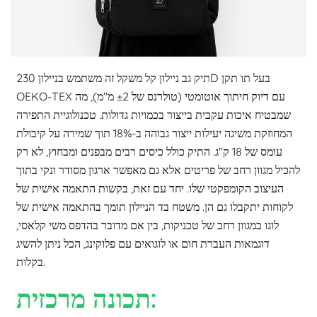
תיק גב ניילון קל משקל זה משתמש בניילון 230D בעל תו תקן
OEKO-TEX עם דיוק חיתוך אוטומטי (טולרנס של ±2 מ"מ), מה
שמבטיח איכות עקבית בייצור בכמויות גדולות. טכנולוגיית התפירה
המחוזקת משיגה יעילות ייצור גבוהה ב-18% תוך שמירה על קיבולת
עומס של 18 ק"ג. התיק כולל כיסים רבים מבפנים ומבחוץ, לא רק
להכיל מגוון רחב של פריטים אלא גם מאפשר ארגון מסודר ונקי בתוך
העיצוב הקומפקטי שלו. יחד עם זאת, בקשות התאמה אישית של
לקוחות יתקבלו גם הן. משטח בד הניילון תומך בהתאמה אישית של
לוגו במגוון רחב של טכניקות, בין אם מדובר בהדפס משי קלאסי,
דוגמאות העברת חום או לוגואים עם פלוקינג, הכל ניתן להשיג
בקלות.
תכונה מרכזית: