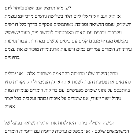
ש: מהו תרמיל הגב הטוב ביותר ליום?
א: תיק הגב האידיאלי ליום תלוי בשלושה גורמים מרכזיים: עוצמת
השימוש, עומס הנשיאה וסביבה. משתמשים עסקיים בדרך כלל דורשים
עיצובים מובנים עם תאים מאובטחים למחשב נייד, בעוד ששימוש
בקמפוס מעדיף מבנים קלים עם כיסים נגישים במהירות. עבור נסיעות
עירוניות, חומרים עמידים במים ורצועות ארגונומיות מוכיחים את עצמם
כחיוניים.
מתקן הייצור שלנו מתמחה בהתאמת משתנים אלה - אנו יכולים
להתאים את צפיפות הבד, לשנות את הארגון הפנימי ולחזק נקודות לחץ
בהתבסס על נתוני שימוש ספציפיים. עם בדיקות חומרים פנימיות וצוות
ניהול ייצור ייעודי, אנו שומרים על איכות גבוהה ועקבית בכל ייצור
אצווה.
הגישה היעילה ביותר היא לנתח את הרגלי הנשיאה בפועל של
המשתמשים שלכם - אנו מספקים ערכות לדוגמה עם דוגמיות חומרים