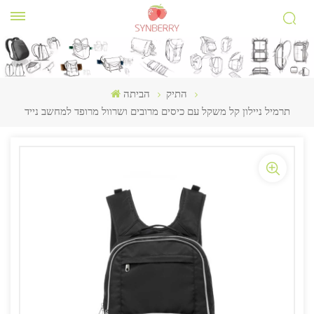
התיק
הביתה
תרמיל ניילון קל משקל עם כיסים מרובים ושרוול מרופד למחשב נייד