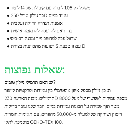
● משקל קל 1.05 ליברה עם קיבולת של 14 ליטר
● בד ניילון טוויל 230D עמיד במים
● אומנות תפירה הדוקה ועקבית
● בד תואם להדפסה להתאמה אישית
●שרוול עבה למחשב נייד ומבנה רב-כיסי
● רצועות מתכווננות בצורת S עם וו טבעת D
שאלות נפוצות:
ש: האם תרמילי ניילון טובים?
ת: כן. ניילון מספק איזון אופטימלי בין עמידות ופרקטיות לייצור
תרמילים. מבנה האריגה 230D מספק עמידות לשפשוף של מעל 8000
מטר תוך שמירה על תכונות עמידות במים. הבד שלנו עובר בדיקות
ריסוק ושחיקה של למעלה מ-50,000 מחזורים, עם תאימות חומרית
מוסמכת לתקן OEKO-TEX 100.