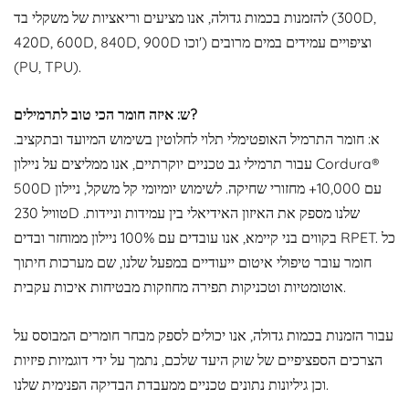
להזמנות בכמות גדולה, אנו מציעים וריאציות של משקלי בד (300D,
420D, 600D, 840D, 900D וכו') וציפויים עמידים במים מרובים
(PU, TPU).
ש: איזה חומר הכי טוב לתרמילים?
א: חומר התרמיל האופטימלי תלוי לחלוטין בשימוש המיועד ובתקציב.
עבור תרמילי גב טכניים יוקרתיים, אנו ממליצים על ניילון Cordura®
500D עם 10,000+ מחזורי שחיקה. לשימוש יומיומי קל משקל, ניילון
טוויל 230D שלנו מספק את האיזון האידיאלי בין עמידות וניידות.
בקווים בני קיימא, אנו עובדים עם 100% ניילון ממוחזר ובדים RPET. כל
חומר עובר טיפולי איטום ייעודיים במפעל שלנו, שם מערכות חיתוך
אוטומטיות וטכניקות תפירה מחוזקות מבטיחות איכות עקבית.
עבור הזמנות בכמות גדולה, אנו יכולים לספק מבחר חומרים המבוסס על
הצרכים הספציפיים של שוק היעד שלכם, נתמך על ידי דוגמיות פיזיות
וכן גיליונות נתונים טכניים ממעבדת הבדיקה הפנימית שלנו.