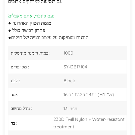
גם לנסיעות למרחקים ארוכים.
עם סינברי, אתם מקבלים:
● מגמת השוק האחרונה
● פתרון רכישה כולל
תובנות מעמיקות על עיצוב ובנייה של תיקים
●
1000
כמות הזמנה מינימלית :
SY-DB17104
מס' פריט :
Black
צבע :
16.5 * 12.25 * 4.5" (H*L*W)
ממד :
13 inch
גודל מחשב :
230D Twill Nylon + Water-resistant
בד :
treatment