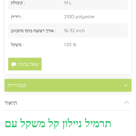
14 L
קיבולת :
210D polyester
רירית :
16-32 inch
אורך רצועת כתף מתכוונן :
1.05 lb
משקל :
שאל עכשיו
קטגוריות
תיאור
תרמיל ניילון קל משקל עם