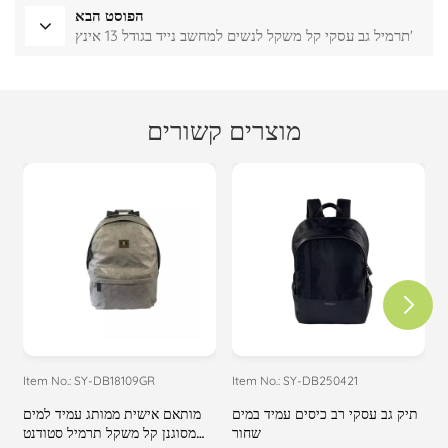
הפוסט הבא
תרמיל גב עסקי קל משקל לנשים למחשב נייד בגודל 13 אינץ'
מוצרים קשורים
Item No.: SY-DB18109GR
Item No.: SY-DB250421
I
ם
תיק גב עסקי רב כיסים עמיד במים
מותאם אישית ממותג עמיד למים
שחור
מסוגנן קל משקל תרמיל סטודנט