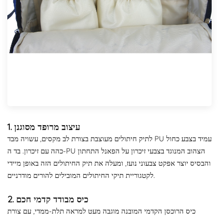
1. עיצוב מרופד מסוגנן
לתיק חיתולים מעוצבת בצורת לב מקסים, עשויה מבד PU עמיד בצבע כחול
כהה עם זיכרון. בד ה-PU הצהוב המנוגד בצבעי זיכרון על הפאנל התחתון
והבסיס יוצר אפקט צבעוני נועז, ומעלה את תיק החיתולים הזה באופן מיידי
לקטגוריית תיקי החיתולים המובילים להורים מודרניים.
2. כיס מבודד קדמי חכם
כיס הרוכסן הקדמי המובנה מוגבה מעט למראה תלת-ממדי, עם צורת