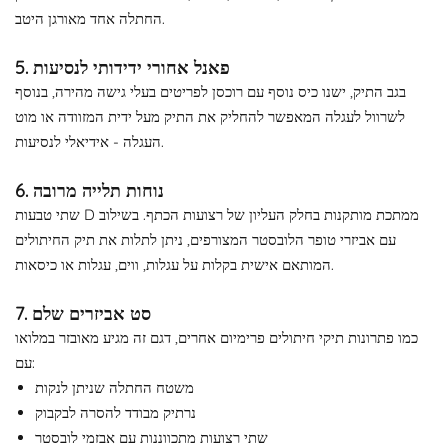
החתלה אחד מאורגן היטב.
5. פאנל אחורי ידידותי לנסיעות
בגב התיק, ישנו כיס נוסף עם רוכסן לפריטים בעלי גישה מהירה, בנוסף
לשרוול לעגלה המאפשר להחליק את התיק מעל ידית המזוודה או מוט
העגלה - אידיאלי לנסיעות.
6. נוחות תלייה מרובה
שתי טבעות D ממתכת מותקנות בחלק העליון של רצועות הכתף. בשילוב
עם אביזרי טופר הלובסטר המצורפים, ניתן לתלות את תיק החיתולים
המותאם אישית בקלות על עגלות, ווים, עגלות או כיסאות.
7. סט אביזרים שלם
כמו פתרונות תיקי חיתולים פרימיום אחרים, דגם זה מגיע מאובזר במלואו
עם:
משטח החתלה שניתן לנקות
נרתיק מבודד להסרה לבקבוק
שתי רצועות מתכווננות עם אבזמי לובסטר