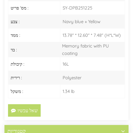
SY-DPB251225
מס' פריט :
Navy blue + Yellow
צבע :
13.78" * 12.60" * 7.48" (H*L*W)
ממד :
Memory fabric with PU
בד :
coating
16L
קיבולת :
Polyester
רירית :
1.34 lb
משקל :
שאל עכשיו
קטגוריות