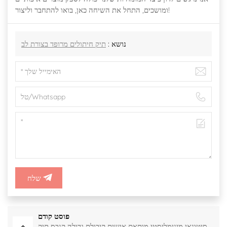
ומושכים, התחל את השיחה כאן, בואו להתחבר וליצור!
נושא :
תיק חיתולים מרופד בצורת לב
שלח
פוסט קודם
סיטונאי מינימליסטי מותאם אישית קיבולת גדולה קנבס תיק