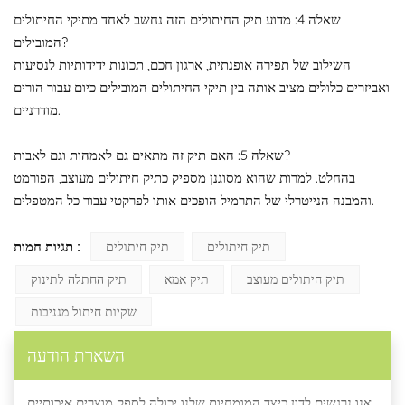
שאלה 4: מדוע תיק החיתולים הזה נחשב לאחד מתיקי החיתולים
המובילים?
השילוב של תפירה אופנתית, ארגון חכם, תכונות ידידותיות לנסיעות
ואביזרים כלולים מציב אותה בין תיקי החיתולים המובילים כיום עבור הורים
מודרניים.
שאלה 5: האם תיק זה מתאים גם לאמהות וגם לאבות?
בהחלט. למרות שהוא מסוגנן מספיק כתיק חיתולים מעוצב, הפורמט
והמבנה הנייטרלי של התרמיל הופכים אותו לפרקטי עבור כל המטפלים.
תגיות חמות :
תיק חיתולים
תיק חיתולים
תיק חיתולים מעוצב
תיק אמא
תיק החתלה לתינוק
שקיות חיתול מגניבות
השארת הודעה
אנו נרגשים לדון כיצד המומחיות שלנו יכולה לספק מוצרים איכותיים