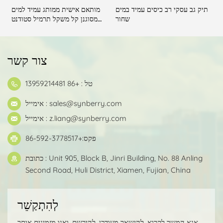
ם
תיק גב עסקי רב כיסים עמיד במים
מותאם אישית ממותג עמיד למים
שחור
מסוגנן קל משקל תרמיל סטודנט
במכללה
צור קשר
טל : +86 13959214481
sales@synberry.com
אימייל :
z.liang@synberry.com
אימייל :
פקס:+86-592-3778517
כתובת : Unit 905, Block B, Jinri Building, No. 88 Anling
Second Road, Huli District, Xiamen, Fujian, China
לְהִתְקַשֵׁר
אנא המשך לקרוא, להישאר מעודכן, להירשם, ואנו מזמינים אותך