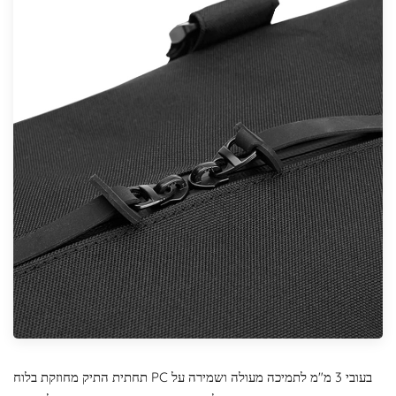
תחתית התיק מחוזקת בלוח PC בעובי 3 מ"מ לתמיכה מעולה ושמירה על