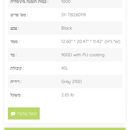
1000
כמות הזמנה מינימלית :
SY-TB260119
מס' פריט :
Black
צבע :
12.60" * 20.47" * 11.42" (H*L*W)
ממד :
900D with PU coating
בד :
45L
קיבולת :
Grey 210D
רירית :
2.65 lb
משקל :
שאל עכשיו