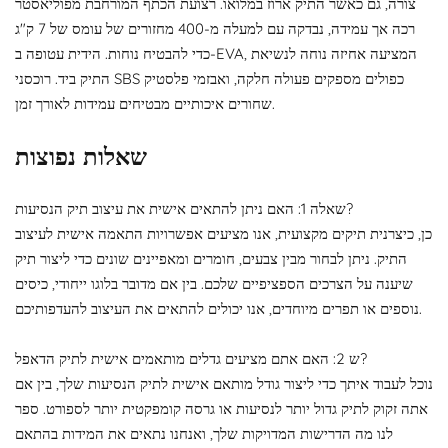
צורה, גם כאשר התיק ארוז במלואו. רצועת הכתף המורחבת מפוליאסטר
רכה אך עמידה, נבדקה עם למעלה מ-400 מחזורים של עומס של 7 ק"ג
כדי להבטיח נוחות. הידית עטופה ב-EVA, המציעה אחיזה נוחה לנשיאת
התיק ביד. רוכסני SBS כפולים מספקים פעולה חלקה, ואבזמי פלסטיק
שחורים איכותיים מבטיחים עמידות לאורך זמן.
שאלות נפוצות
שאלה 1: האם ניתן להתאים אישית את עיצוב תיק הנסיעות?
כן, כיצרנית תיקים מקצועית, אנו מציעים אפשרויות התאמה אישית לעיצוב
התיק. ניתן לבחור מבין צבעים, חומרים ומאפיינים שונים כדי ליצור תיק
שיענה על הצרכים הספציפיים שלכם. בין אם מדובר בלוגו ייחודי, כיסים
נוספים או תפרים מיוחדים, אנו יכולים להתאים את העיצוב להעדפותיכם.
ש 2: האם אתם מציעים גדלים מותאמים אישית לתיק הדאפל?
נוכל לעבוד איתך כדי ליצור גודל מותאם אישית לתיק הנסיעות שלך, בין אם
אתה זקוק לתיק גדול יותר לנסיעות או גרסה קומפקטית יותר לספורט. ספר
לנו מה הדרישות המדויקות שלך, ואנחנו נתאים את המידות בהתאם