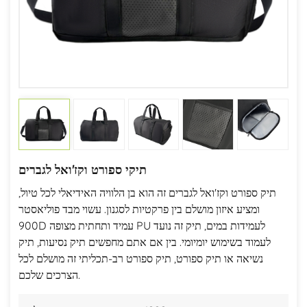
תיקי ספורט וקז'ואל לגברים
תיק ספורט וקז'ואל לגברים זה הוא בן הלוויה האידיאלי לכל טיול,
ומציע איזון מושלם בין פרקטיות לסגנון. עשוי מבד פוליאסטר
900D עמיד ותחתית מצופה PU לעמידות במים, תיק זה נועד
לעמוד בשימוש יומיומי. בין אם אתם מחפשים תיק נסיעות, תיק
נשיאה או תיק ספורט, תיק ספורט רב-תכליתי זה מושלם לכל
הצרכים שלכם.