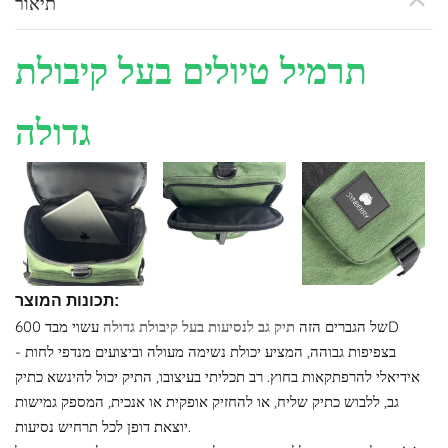
תיאור
תרמיל טיולים בעל קיבולת
גדולה
תכונות המוצר:
של הגברים הזה
תיק גב לנסיעות בעל קיבולת גדולה
עשוי מבד 600D
בצפיפות גבוהה, המציע יכולת נשימה מעולה וביצועים מנדפי לחות -
אידיאלי להרפתקאות בחוץ. רב תכליתי בעיצובו, התיק יכול להינשא כתיק
גב, ללבוש כתיק שליח, או להחזיק אופקית או אנכית, המספק גמישות
יוצאת דופן לכל תרחיש נסיעות.