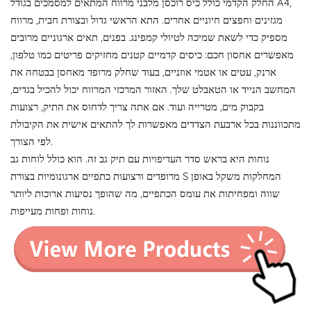
החלק הקדמי כולל כיס רוכסן מלבני מרווח המתאים למסמכים בגודל A4,
מגזינים וחפצים חיוניים אחרים. התא הראשי גדול ובצורת חבית, מרווח
מספיק כדי לשאת שמיכה לטיולי קמפינג. בפנים, תאים ארגוניים מרובים
מאפשרים אחסון חכם: כיסים קדמיים קטנים מחזיקים פריטים כמו טלפון,
ארנק, עטים או אטמי אוזניים, בעוד שחלק מרופד מאחסן בבטחה את
המחשב הנייד או הטאבלט שלך. האזור המרכזי המרווח יכול להכיל בגדים,
בקבוק מים, מטרייה ועוד. אם אתה צריך לדחוס את התיק, רצועות
מתכווננות בכל ארבעת הצדדים מאפשרות לך להתאים אישית את הקיבולת
לפי הצורך.
נוחות היא בראש סדר העדיפויות עם תיק גב זה. הוא כולל לוחות גב
מרופדים ורצועות כתפיים ארגונומיות בצורת S המחלקות משקל באופן
שווה ומפחיתות את עומס הכתפיים, מה שהופך נסיעות ארוכות ליותר
נוחות ופחות מעייפות.