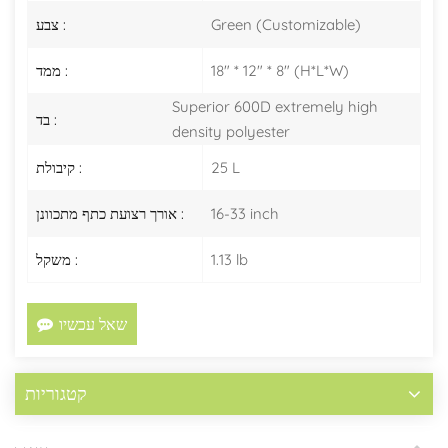
Green (Customizable)
צבע :
18" * 12" * 8" (H*L*W)
ממד :
Superior 600D extremely high
בד :
density polyester
25 L
קיבולת :
16-33 inch
אורך רצועת כתף מתכוונן :
1.13 lb
משקל :
שאל עכשיו
קטגוריות