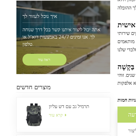
איך נוכל לעזור לך
אישית
אתה יכול ליצור איתנו קשר בכל דרך שנוחה
 מותאם אישית,
לך. אנו זמינים 24/7 באמצעות דוא"ל או
ם מותאמים
טלפון.
ראה עוד
בַּקָשָׁה
צר זה מושלם כתיק אוכל לפעוטות, שקית נשיאה לארוחת צהריים לבית הספר או שקית ארוחות לגן ילדים, שתוכנן במיוחד לילדים בגילאי 3-5 שנים. זוהי
מוצרים חדשים
תרמיל גב עם דש עליון
עה
קרא עוד