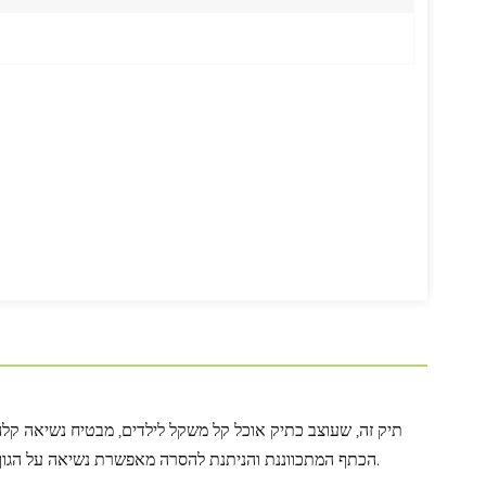
한국어
היברית
תיק זה, שעוצב כתיק אוכל קל משקל לילדים, מבטיח נשיאה קלה
הכתף המתכווננת והניתנת להסרה מאפשרת נשיאה על הגוף ללא ידיים, מה שהופך אותו מתאים לפעילויות גן ילדים יומיומיות ולקטנטנים עצמאיים.