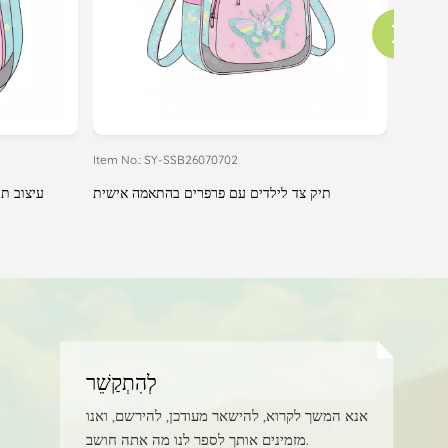
Item No.: SY-SSB26070702
Item No
ה אישית
תיק צד לילדים עם פרפרים בהתאמה אישית
עיצוב ת
לְהִתְקַשֵׁר
אנא המשך לקרוא, להישאר מעודכן, להירשם, ואנו
מזמינים אותך לספר לנו מה אתה חושב.