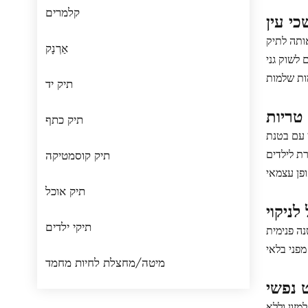
קלמרים
י עין
ותה לתיק
אַרְנָק
לשוק גני
תיק יד
טריות
תיק כתף
רה הרצויה במשך שעות.
ת לילדים
תיק קוסמטיקה
תיק אוכל
לניקוי
תיקי ילדים
נה פנימית
מיטה/מחצלת לחיות מחמד
 נפשי
חות הנפתח על רצועת הכתף