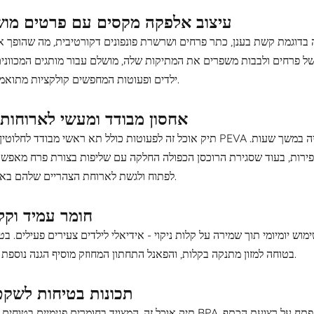
עיצוב אלפקה מקסים עם פרטים מושכ
דוגמת קשת בענן, כתר פרחים ושרשרת פונפונים דקורטיבית, מה שהופך א
של פרחים ולבבות משפרים את המתיקות שלה, מושלם עבור מותגים המכוונים 
ילדים ופעוטות המחפשים קולקציות מתואמות שלמות.
אחסון מבודד ומעשי לארוחות 
תיק אוכל זה לפעוטות כולל תא ראשי מבודד לחלוטין עם בטנת PEVA בטוחה למזון, השומרת על ארוחות וחטיפים בטמפרטו
 ופירות, בעוד שסגירת הרוכסן הכפולה החלקה עם שליפות בצורת פרח מאפשר
לפתוח ולגשת לארוחת הצהריים שלהם באופן עצמאי.
חומר עמיד וקל 
וש יומיומי תוך שמירה על קלות ניקוי - אידיאלי לילדים צעירים פעילים. בט
בטוחה למזון מתנקה בקלות, והפאנל התחתון המחוזק מוסיף הגנה נוספת מפני בלאי.
תכונות בטיחות לשקט
תיק אוכל זה, המצויד בחומרים פנימיים בטוחים למזון וללא BPA, שם עדיפות לבריאותם ובטיחותם של הילדים. אבזם הבטי