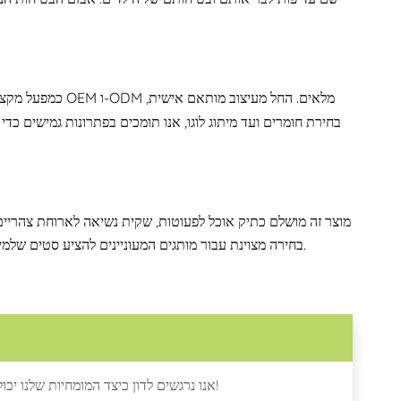
כמפעל מקצועי ליי
בחירת חומרים ועד מיתוג לוגו, אנו תומכים בפתרונות גמישים כדי
בחירה מצוינת עבור מותגים המעוניינים להציע סטים שלמים של תיקים תואמים או שקית אוכל לילדים עצמאית עם חיות חמודות בנושא אלפקות.
אנו נרגשים לדון כיצד המומחיות שלנו יכולה לספק מוצרים איכותיים ומושכים, התחל את השיחה כאן, בואו להתחבר וליצור!