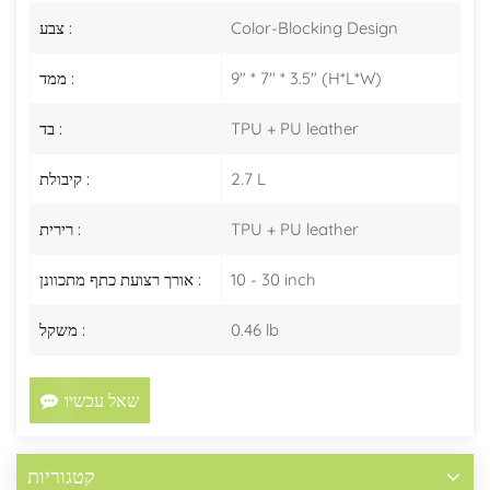
Color-Blocking Design
צבע :
9" * 7" * 3.5" (H*L*W)
ממד :
TPU + PU leather
בד :
2.7 L
קיבולת :
TPU + PU leather
רירית :
10 - 30 inch
אורך רצועת כתף מתכוונן :
0.46 lb
משקל :
שאל עכשיו
קטגוריות