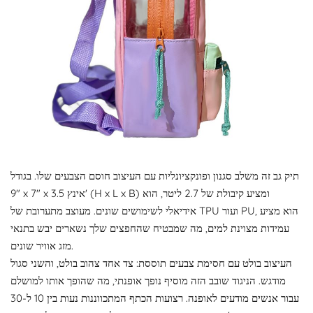
תיק גב זה משלב סגנון ופונקציונליות עם העיצוב חוסם הצבעים שלו. בגודל
9" x 7" x 3.5 אינץ' (H x L x B) ומציע קיבולת של 2.7 ליטר, הוא
אידיאלי לשימושים שונים. מעוצב מתערובת של TPU ועור PU, הוא מציע
עמידות מצוינת למים, מה שמבטיח שהחפצים שלך נשארים יבש בתנאי
מזג אוויר שונים.
העיצוב בולט עם חסימת צבעים תוססת: צד אחד צהוב בולט, והשני סגול
מודגש. הניגוד שובב הזה מוסיף נופך אופנתי, מה שהופך אותו למושלם
עבור אנשים מודעים לאופנה. רצועות הכתף המתכווננות נעות בין 10 ל-30