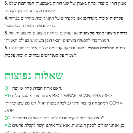
3. אמון דורי
: סינברי זכתה באמון של שני דורות באמצעות המחויבות שלנו
לאיכות ולשביעות רצון לקוחות.
4. עקרונות איכות מוגדרים
: אנו מקפידים על תקני איכות מוגדרים בבירור
כדי להבטיח מצוינות בכל מוצר.
5. בדיקת ביצועי מוצר מקצועית
: אנו עורכים בדיקות ביצועים מקצועיות של
המוצר כדי להבטיח ביצועים יוצאי דופן בשימוש בעולם האמיתי.
6. ניתוח תהליכים מעמיק
: ניתוח ובדיקה קפדניים של תהליכים עוזרים לנו
לשמור על סטנדרטים גבוהים ואיכות עקבית.
שאלות נפוצות
: האם אתה חברת סחר או יצרן.
Q1
:אנחנו יצרן מוסמך על ידי BSCI, WRAP, SCAN, GRS ו-ISO,
A1
המתמחה בייצור תיקי גב לכל קבוצות הגיל. אנו מציעים שירותי OEM ו-
ODM.
: האם אני יכול לבקש מדגם לפני ביצוע הזמנה בתפזורת?
Q2
: כן, אנחנו יכולים לספק דוגמאות. אנא צור איתנו קשר לקבלת פרטים
A2
נוספים על עלויות מדגם ומשלוח.