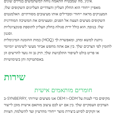
אינץ', מה שמבטיח התאמה נוחה למשתמשים בגדלים שונים.
מאפיין ייחודי הוא החלק העליון והצדדיים העליונים השקופים שלו,
המעניקים מראה ייחודי ומבדילים אותו מעיצובים מסורתיים. האלמנטים
השקופים מציעים הצצה אל הפנים, ומעצימים את המשיכה המודרנית
שלו. בנוסף, הוא כולל ידית סגולה בחלק העליון לתוספת פונקציונליות
וסגנון.
כמות ההזמנה המינימלית (MOQ) ניתנת למשא ומתן, ומאפשרת לך
להזמין לפי הצרכים שלך. בין אם אתה מחפש אביזר מעשי לשימוש יומיומי
או פריט בולט לשיפור התלבושת שלך, תיק גב זה נועד להרשים הן
באסתטיקה והן בשימושיות.
שירות OEM/ODM
חומרים מותאמים אישית
ב-SYNBERRY, אנו מציעים שירותי OEM ו-ODM מקיפים כדי לענות על
הצרכים העסקיים שלך. בין אם יש לכם עיצוב מותאם אישית מוכן לייצור
או זקוקים לסיוע ביצירת מוצר ייחודי מהרעיון ועד להשלמה, הצוות