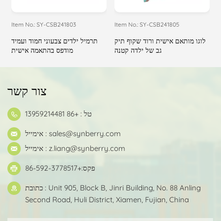
Item No.: SY-CSB241803
Item No.: SY-CSB241805
I
ם
לוגו מותאם אישית ורוד שקוף תיק
תרמיל ילדים צבעוני חמוד ועמיד
ך
גב של ילדה קטנה
מודפס בהתאמה אישית
צור קשר
טל : +86 13959214481
sales@synberry.com
אימייל :
z.liang@synberry.com
אימייל :
פקס:+86-592-3778517
כתובת : Unit 905, Block B, Jinri Building, No. 88 Anling
Second Road, Huli District, Xiamen, Fujian, China