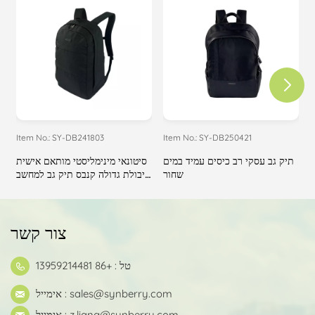
Item No.: SY-DB241803
Item No.: SY-DB250421
I
ם
תיק גב עסקי רב כיסים עמיד במים
סיטונאי מינימליסטי מותאם אישית
שחור
קיבולת גדולה קנבס תיק גב למחשב
נייד
צור קשר
טל : +86 13959214481
sales@synberry.com
אימייל :
z.liang@synberry.com
אימייל :