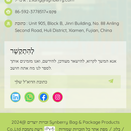
פקס:+86-592-3778517
כתובת : Unit 905, Block B, Jinri Building, No. 88 Anling
Second Road, Huli District, Xiamen, Fujian, China
לְהִתְקַשֵׁר
אנא המשך לקרוא, להישאר מעודכן, להירשם, ואנו מזמינים אותך
לספר לנו מה אתה חושב.
זכויות יוצרים @2024 Synberry Bag & Package Products
/
בלוג
/
מפת אתר
רשת נתמכת
Co.,Ltd כל הזכויות שמורות .