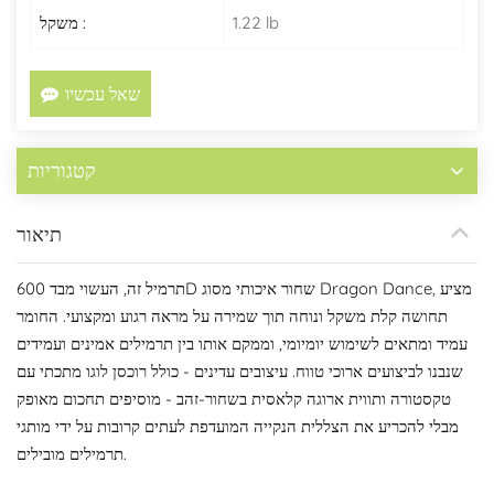
1.22 lb
משקל :
שאל עכשיו
קטגוריות
תיאור
תרמיל זה, העשוי מבד 600D שחור איכותי מסוג Dragon Dance, מציע
תחושה קלת משקל ונוחה תוך שמירה על מראה רגוע ומקצועי. החומר
עמיד ומתאים לשימוש יומיומי, וממקם אותו בין תרמילים אמינים ועמידים
שנבנו לביצועים ארוכי טווח. עיצובים עדינים - כולל רוכסן לוגו מתכתי עם
טקסטורה ותווית ארוגה קלאסית בשחור-זהב - מוסיפים תחכום מאופק
מבלי להכריע את הצללית הנקייה המועדפת לעתים קרובות על ידי מותגי
תרמילים מובילים.