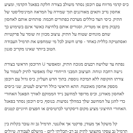
כיס קדמי מרווח עם רוכסן נסתר משולב בצורה חלקה בפאנל הקדמי, ומציע
אחסון נדיב ותאים מאורגנים תוך שמירה על המראה המינימליסטי של
התיק. כיסי הצד כוללים מערכת כפתורים חכמה: פותחים אותם לאחסון
בקבוק מים או מטריה, וסגורים אותם בלחיצה כאשר אינם בשימוש כך
שהם מונחים שטוח על התיק. עיצוב מכוון זה שומר על פרקטיות
ואסתטיקה כללית כאחד - פרט חשוב לכל מי שמחפש את תרמיל העבודה
הטוב ביותר שאינו מקריב סגנון.
הרוכסן הראשי בצורת U נפתח עד שלושה רבעים מגובה התיק, ומאפשר
גישה רחבה ונוחה. העיצוב המבני הייחודי שלו מאפשר לתיק לשמור על
צורתו הזקופה ללא תמיכה נוספת. בתוך הדש העליון, כיס גדול עם רוכסן
מספק אחסון מאובטח. התא הראשי כולל חריצים לעטים, שני כיסים
לאחסון מאורגן, וכיס מרופד למחשב נייד הממוקם לאורך הפאנל האחורי
כדי להגן על המחשב שלך במהלך נסיעות. בנוסף, כיס רוכסן נסתר בפאנל
האחורי החיצוני מציע מקום דיסקרטי לכרטיסים או חפצים חיוניים קטנים.
קל משקל אך מעודן, פרקטי אך אלגנטי, תרמיל גב זה עובר בקלות בין
תרמיל גב עסקי מקצועי לתיק גב רב-תכליתי ליום - מושלם לעבודה, טיולים