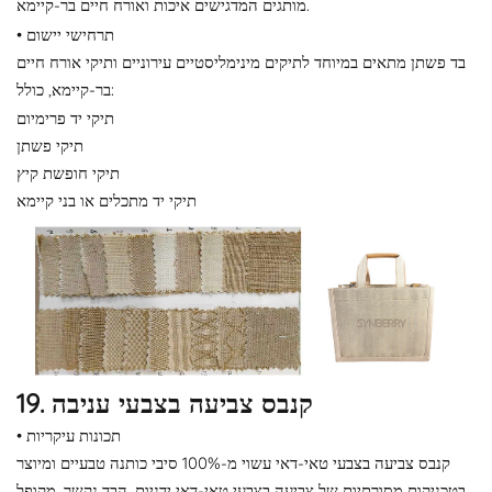
מותגים המדגישים איכות ואורח חיים בר-קיימא.
• תרחישי יישום
בד פשתן מתאים במיוחד לתיקים מינימליסטיים עירוניים ותיקי אורח חיים
בר-קיימא, כולל:
תיקי יד פרימיום
תיקי פשתן
תיקי חופשת קיץ
תיקי יד מתכלים או בני קיימא
19. קנבס צביעה בצבעי עניבה
• תכונות עיקריות
קנבס צביעה בצבעי טאי-דאי עשוי מ-100% סיבי כותנה טבעיים ומיוצר
בטכניקות מסורתיות של צביעה בצבעי טאי-דאי ידניות. הבד נקשר, מקופל