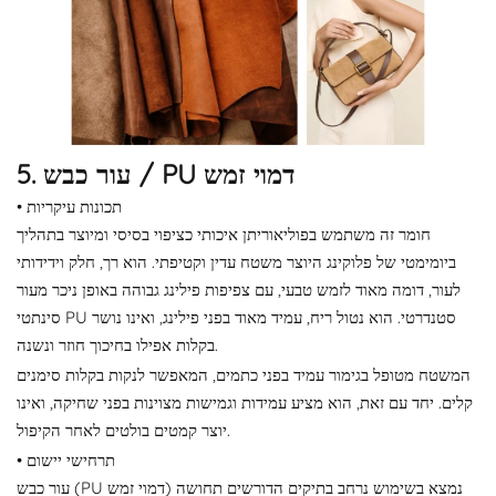
5. עור כבש / PU דמוי זמש
• תכונות עיקריות
חומר זה משתמש בפוליאוריתן איכותי כציפוי בסיסי ומיוצר בתהליך
ביומימטי של פלוקינג היוצר משטח עדין וקטיפתי. הוא רך, חלק וידידותי
לעור, דומה מאוד לזמש טבעי, עם צפיפות פילינג גבוהה באופן ניכר מעור
סינתטי PU סטנדרטי. הוא נטול ריח, עמיד מאוד בפני פילינג, ואינו נושר
בקלות אפילו בחיכוך חוזר ונשנה.
המשטח מטופל בגימור עמיד בפני כתמים, המאפשר לנקות בקלות סימנים
קלים. יחד עם זאת, הוא מציע עמידות וגמישות מצוינות בפני שחיקה, ואינו
יוצר קמטים בולטים לאחר הקיפול.
• תרחישי יישום
עור כבש (PU דמוי זמש) נמצא בשימוש נרחב בתיקים הדורשים תחושה