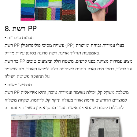
8. רשת PP
• תכונות עיקריות
רשת PP עשויה מסיבי פוליפרופילן (PP) בעלי עמידות גבוהה ומיוצרת
באמצעות תהליך אריגת רשת סרוגה בסגנון עיוות מדויק.
בד רשת PP מציע עמידות מצוינת בפני קרעים, משטח חלק וביצועים טובים
נגד לכלוך, כתמי מים ואבק ניתנים לשטיפה קלה ולייבש באוויר, מה ששומר
על תחזוקה פשוטה ויעילה.
• תרחישי יישום
רשת PP משלבת משקל קל, יכולת נשימה ועמידות טובה, והיא אידיאלית
למוצרים הדורשים זרימת אוויר מעולה וניקוי קל. לדוגמה, שקיות משלוח
לחבילות קטנות שהתאמנו אישית עבור מחסן אמזון עשויות מחומר זה.