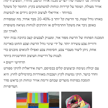
פתוחה. פני השטח שלו יוצרים מבנה אחיד ונושם, מחורר, המציע זרימת
אוויר מעולה, ושומר על קרירות ונוחות למשתמש בקיץ. החומר קל משקל
במיוחד - אידיאלי לעיצוב תיקים ניידים או לנסיעות.
באותו גודל שטח, בד הרשת קל יותר ב-20-40% מבד אחיד, מה שמפחית
באופן ניכר את משקל התרמילים או התיקים לנוחות נשיאה משופרת
לאורך זמן.
המבנה הפתוח של הרשת מפזר אור, ומעניק לצבעים קצב כתיבה גבוה יותר
ורוויית צבע עשירה יותר. על ידי שינוי גודל הרשת וצבע החוט באריגה
אחת, ניתן ליצור מעברי צבע, חסימות צבע ואפילו לוגואים מובנים כדי
לענות על דרישות העיצוב החדשניות ביותר.
• תרחישי יישום
עם יכולת נשימה וביצועים קלים בבסיסם, רשת אידיאלית לתיקי ספורט
וחדר כושר, תיקי נסיעות לקיץ ושכבות מאווררות בתרמילים לחוץ. היא
תומכת בפיתוח מוצרים שבהם זרימת אוויר ונוחות הן בראש סדר
העדיפויות.