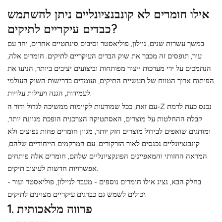
אילו חומרים לא קונבנציונליים ניתן להשתמש
כבדים עיקריים לתיקים?
במשך עשרות שנים, ניילון, פוליאסטר וסיבים סינתטיים אחרים, יחד עם
עור, תופסים זה מכבר את שוק הבדים העיקריים לתיקים. חומרים אלה,
הנתמכים על ידי מערכות ייצור מפותחות וביצועים יציבים ביותר, הניעו את
הפיתוח ארוך הטווח של תעשיית התיקים, ועומדים בדרישות השוק העולמי
לעמידות, הגנה ויעילות עלויות.
עם זאת, ככל שמודעות לקיימות ממשיכה לגדול ודור ה-Z נכנס כעת לרמת
קבלת ההחלטות על מוצרים, האסתטיקה הצרכנית הופכת מגוונת יותר,
ומותגים שואפים לבידול מוצרים חזק יותר, מגוון חומרים פחות נפוצים ולא
קונבנציונליים נכנסים לאור הזרקורים. עם המרקמים הייחודיים שלהם,
המראה החזותי והמאפיינים הפונקציונליים שלהם, חומרים אלה פותחים
אפשרויות חדשות לעיצוב תיקים.
בחלק הבא, נציג אילו חומרים נוספים - מעבר לניילון, פוליאסטר ועור -
יכולים לשמש גם כברגים עיקריים מצוינים לתיקים.
1. פרווה מלאכותית