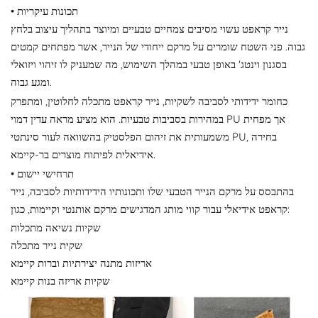
• תכונות עיקריות
נייר קראפט עשוי מסיבים צמחיים טבעיים ומיוצר בתהליך עיצוב בלחץ
גבוה. פני השטח שומרים על מרקם ייחודי של הנייר, אשר מפתחים קמטים
בסגנון וינטג' באופן טבעי במהלך השימוש, מה שמעניק לו זיהוי ויזואלי
ומגע גבוה.
כחומר ידידותי לסביבה לשקיות, נייר קראפט מתכלה לחלוטין, ומתפרק
במהירות בסביבות טבעיות. הוא מציע מראה עדין דמוי PU אך מפחית
משמעותית את זיהום הפלסטיק בהשוואה לעור סינתטי PU, בחירה
אידיאלית לפיתוח מוצרים בר-קיימא.
• תרחישי יישום
בהתבסס על מרקם הנייר הטבעי שלו ותכונותיו הידידותיות לסביבה, נייר
קראפט אידיאלי עבור קווי מותג המדגישים מרקם אותנטי וקיימות, כגון:
שקיות נשיאה מתכלות
שקית נייר מתכלה
אריזות מתנה יצירתיות וברות קיימא
שקיות אריזה בנות קיימא