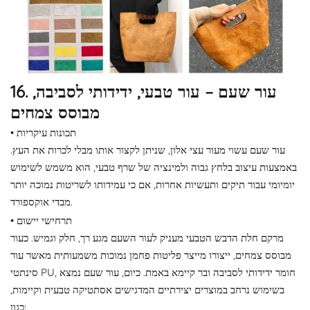
16. עור שעם – עור טבעי, ידידותי לסביבה,
מבוסס צמחים
• תכונות עיקריות
עור שעם עשוי מעור עצי אלון, שניתן לקצור אותו מבלי לכרות את העץ.
באמצעות עיצוב בלחץ גבוה ולמינציה של שרף טבעי, הוא משמש לשימוש
יומיומי עבור תיקים ותעשיות אחרות, אם כי עמידותו לשריטות נמוכה יותר
מבדי אוקספורד.
• תרחישי יישום
מרקם חלת הדבש הטבעי מעניק לעור השעם מגע רך, חלק וגמיש. כעור
מבוסס צמחים, ייצורו מייצר פליטות פחמן נמוכות משמעותית מאשר עור
סינתטי PU, חומר ידידותי לסביבה ובר קיימא באמת. כיום, עור שעם נמצא
בשימוש נרחב במוצרים יצירתיים המדגישים אסתטיקה טבעית וקיימות,
כגון: