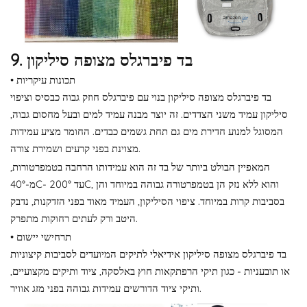
9. בד פיברגלס מצופה סיליקון
• תכונות עיקריות
בד פיברגלס מצופה סיליקון בנוי עם פיברגלס חוזק גבוה כבסיס וציפוי
סיליקון עמיד משני הצדדים. זה יוצר מבנה עמיד למים ובעל מחסום גבוה,
המסוגל למנוע חדירת מים גם תחת גשמים כבדים. החומר מציע עמידות
מצוינת בפני קרעים ושמירת צורה.
המאפיין הבולט ביותר של בד זה הוא עמידותו הרחבה בטמפרטורות,
מ-40°C- עד 200°C, והוא ללא נזק הן בטמפרטורה גבוהה במיוחד והן
בסביבות קרות במיוחד. ציפוי הסיליקון, העמיד מאוד בפני הזדקנות, נדבק
היטב ורק לעתים רחוקות מתפרק.
• תרחישי יישום
בד פיברגלס מצופה סיליקון אידיאלי לתיקים המיועדים לסביבות קיצוניות
או תובעניות - כגון תיקי הרפתקאות חוץ באלסקה, ציוד ותיקים מקצועיים,
ותיקי ציוד הדורשים עמידות גבוהה בפני מזג אוויר.