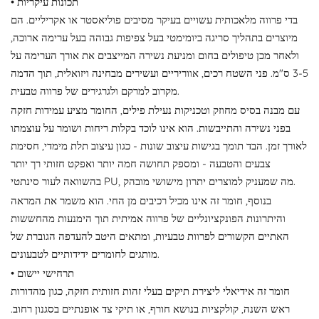
• תכונות עיקריות
בדי פרווה מלאכותית עשויים בעיקר מסיבים פוליאסטר או אקריליים. הם
מיוצרים בתהליך סריגה ביומימטי בעל צפיפות גבוהה בעל ערימה ארוכה,
ולאחר מכן טיפולים בחום ומניעת נשירה המייצבים את אורך הערימה על
3-5 ס"מ. פני השטח רכים, אווריריים ועשירים מבחינה ויזואלית, תוך הדמה
מקרוב למרקם ולגרגירים של פרווה טבעית.
עם מבנה בסיס מחוזק וטכניקות נעילת פילים, החומר מציע עמידות חזקה
בפני נשירה והתייבשות. הוא אינו לוכד בקלות ריחות ושומר על עוצמתו
לאורך זמן. הבד תומך בגישות עיצוב שונות - כגון עיצוב תלת מימדי, חסימת
צבעים והטבעה - ומספק תחושה חמה יותר ואפקט חזותי רך יותר
בהשוואה לעור סינתטי PU, מה שמעניק למוצרים יתרון מישושי מובהק.
בנוסף, חומר זה אינו מכיל רכיבים מן החי. הוא משמר את המראה
והיתרונות הפונקציונליים של פרווה אמיתית תוך הימנעות מהחששות
האתיים הקשורים לפרוות טבעיות, ומתאים היטב להעדפה הגוברת של
מותגים לחומרים ידידותיים לטבעונים.
• תרחישי יישום
חומר זה אידיאלי ליצירת תיקים בעלי זהות חזותית חזקה, כגון מהדורות
ראש השנה, קולקציות בנושא חורף, או תיקי צד אופנתיים בסגנון רחוב.