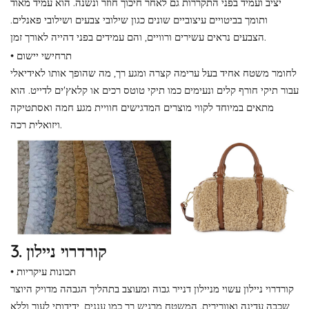
יציב ועמיד בפני התקררות גם לאחר חיכוך חוזר ונשנה. הוא עמיד מאוד
ותומך בביטויים עיצוביים שונים כגון שילובי צבעים ושילובי פאנלים.
הצבעים נראים עשירים ורוויים, והם עמידים בפני דהייה לאורך זמן.
• תרחישי יישום
לחומר משטח אחיד בעל ערימה קצרה ומגע רך, מה שהופך אותו לאידיאלי
עבור תיקי חורף קלים ונעימים כמו תיקי טוטס רכים או קלאץ'ים לדייט. הוא
מתאים במיוחד לקווי מוצרים המדגישים חוויית מגע חמה ואסתטיקה
ויזואלית רכה.
3. קורדרוי ניילון
• תכונות עיקריות
קורדרוי ניילון עשוי מניילון דנייר גבוה ומעוצב בתהליך הגבהה מדויק היוצר
שכבה עדינה ואוורירית. המשטח מרגיש רך כמו עננים, ידידותי לעור וללא