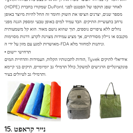
(HDPE) שמקורו בחברת DuPont. לאחר שפג תוקפו של הפטנט לפני
מספר שנים, יצרנים הציפו את השוק וחומר זה החל להיות מיוצר באופן
נרחב בתעשיית התיקים. הבד עמיד למים באופן טבעי ומספק הגנה מפני
נוזלים ללא ציפויים נוספים, תוך שהוא נושם מאוד. הוא קל משמעותית
מקנבס או ניילון מסורתיים, אך מציע עמידות מצוינת לקרע. דרגות מסוימות
מאושרות למגע עם מזון על ידי ה-FDA וניתנות למחזור מלא.
• תרחישי יישום
הודות לתכונותיו הקלות, העמידות והדחיית המים, Tyvek אידיאלי לתיקים
פונקציונליים הרגישים למשקל, כולל תרמילי גב יומיומיים, תיקים בני קיימא
ותרמילי גב לטיולים בעיר.
15. נייר קראפט