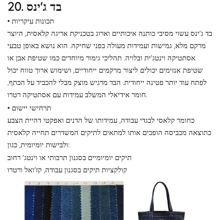
20. בד ג'ינס
• תכונות עיקריות
בד ג'ינס עשוי מסיבי כותנה איכותיים וארוג בטכניקת אריגה קלאסית, היוצר
מרקם מלא, גמישות ועמידות מעולה בפני שחיקה. הוא נושא באופן טבעי
אסתטיקה וינטג'ית ובלויה. תהליכי גימור מיוחדים כמו שטיפת אבן או
שטיפת אנזימים יכולים ליצור מרקמים ייחודיים, ושימוש ארוך טווח יכול
לפתח עוד יותר פטינה ייחודית. הבד מרגיש מוצק מבלי להכביד על הכתף,
חומר אידיאלי המשלב עמידות עם אסתטיקה רטרו.
• תרחישי יישום
כחומר קלאסי לבגדי עבודה, עמידותו של הדנים ואפקטי דהיית הצבע
כתוצאה מכביסה הופכים אותו למתאים לתיקים המשדרים תחייה קלאסית
ולבישות יומיומית, כגון:
תיקים יומיומיים בסגנון תרבותי או וינטג' רחוב
קולקציות תיקים בסגנון עבודה, קז'ואל ורטרו