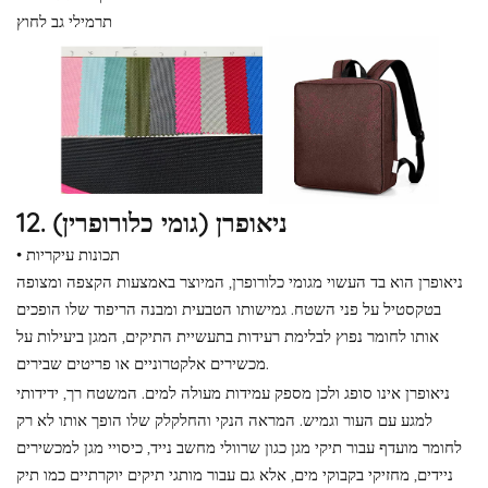
תרמילי גב לחוץ
12. ניאופרן (גומי כלורופרין)
• תכונות עיקריות
ניאופרן הוא בד העשוי מגומי כלורופרן, המיוצר באמצעות הקצפה ומצופה
בטקסטיל על פני השטח. גמישותו הטבעית ומבנה הריפוד שלו הופכים
אותו לחומר נפוץ לבלימת רעידות בתעשיית התיקים, המגן ביעילות על
מכשירים אלקטרוניים או פריטים שבירים.
ניאופרן אינו סופג ולכן מספק עמידות מעולה למים. המשטח רך, ידידותי
למגע עם העור וגמיש. המראה הנקי והחלקלק שלו הופך אותו לא רק
לחומר מועדף עבור תיקי מגן כגון שרוולי מחשב נייד, כיסויי מגן למכשירים
ניידים, מחזיקי בקבוקי מים, אלא גם עבור מותגי תיקים יוקרתיים כמו תיק