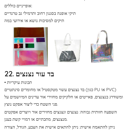
אופייניים כוללים:
תיקי אופנה בסגנון רחוב ותרמילי גב טרנדיים
תיקים למסיבות נושא או אירועי במה
22. בד עור נצנצים
• תכונות עיקריות
בד נצנצים עשוי מטקסטיל או מחומרים סינתטיים (כגון PU או PVC)
ומשודרג בנצנצים, פאייטים או חלקיקים מחזירי אור עדינים המיושמים על
פני השטח כדי ליצור אפקט נוצץ.
השפעה חזותית גבוהה: נצנצים ונצנצים מחזירים אור ויוצרים אפקטים
מנצנצים, מתכתיים או דמויי קשת בענן.
ניתן להתאמה אישית: ניתן להתאים אישית את הצבע, הגודל, הצורה