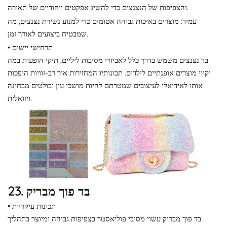
והצפיפות של הנצנצים כדי להשיג אפקטים ייחודיים של תאורה.
עמיד: מוצרים באיכות גבוהה אטומים כדי למנוע נשירת נצנצים, מה
שמבטיח ביצועים לאורך זמן.
• תרחישי יישום
בד נצנצים משמש בדרך כלל לאביזרי מסיבות ליליים, תיקי הופעות במה
וקווי מוצרים אופנתיים לילדים. תכונותיו המחזירות אור רב-זוויות הופכות
אותו לאידיאלי לעיצובים שמטרתם להיות מושכי עין ובולטים מבחינה
ויזואלית.
23. בד פוך מבריק
• תכונות עיקריות
בד פוך מבריק עשוי מסיבי פוליאסטר בצפיפות גבוהה ומיוצר בתהליך