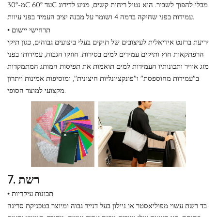
מ-30°C עד 60°C מבלי להפוך לשביר. הוא נטול ריחות קשים, מגיע לדירוג
עמידות בפני שחיקה ברמה 4 ושומר על מבנה יציב העמיד בפני עיוות.
• תרחישי יישום
יריעת ברזנט אידיאלית לעיצובים של תיקים בעלי ביצועים גבוהים, כגון תיקי
הרפתקאות חוץ ותיקים עמידים למים בסירות. חוזקו הגבוה, עמידותו בפני
מזג אוויר ותכונותיו העמידות למים תואמות את תפיסות המותג המתמקדות
ב"עמידות מחוספסת" ו"פונקציונליות חיצונית", ומוסיפות אמינות ויתרון
מקצועי למוצר הסופי.
7. רשת
• תכונות עיקריות
בד רשת עשוי מפוליאסטר או ניילון בעל דנייר גבוה ומיוצר בטכניקת סריגה