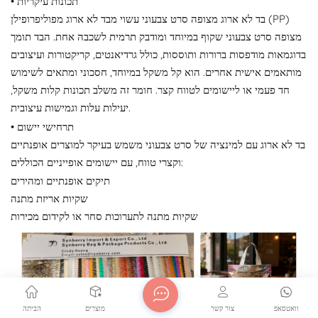
• תכונות עיקריות
בד לא ארוג מצופה סרט צבעוני עשוי מבד לא ארוג מפוליפרופילן (PP)
מצופה סרט צבעוני שקוף במיוחד ומודבק תרמית לשכבה אחת. הבד תומך
בדוגמאות מודפסות ברורות ותוססות, כולל גרדיאנטים, קריקטורות ועיצובים
מותאמים אישית אחרים. הוא קל משקל במיוחד, חסכוני ומתאים לשימוש
חד פעמי או ליישומים לטווח קצר. חומר זה משלב תכונות קלות משקל,
יעילות עלות וגמישות עיצובית.
• תרחישי יישום
בד לא ארוג עם למינציה של סרט צבעוני משמש בעיקר למוצרים אופנתיים
וקצרי טווח, עם יישומים אופייניים הכוללים:
תיקים אופנתיים ומהירים
שקיות אריזת מתנה
שקיות מתנה לתערוכות סחר או לקידום מכירות
וואטסאפ
צור קשר
מוצרים
הביתה