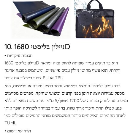
10. ניילון בליסטי 1680D
• תכונות עיקריות
ניילון בליסטי 1680D הוא בד תיקים עמיד שפותח לחוזק גבוה ומראה
יוקרתי. הוא עשוי מחוטי ניילון עבים פי שניים, ומשתמש במבנה אריגה
צפוף בשילוב עם ציפוי PU או TPU.
כבד ניילון בליסטי הנמצא בשימוש נרחב בתיקי יוקרה או פרימיום, הוא
מספק עמידות יוצאת דופן בפני קרעים וביצועי שחיקה, מפרטים מסוימים
מגיעים עד לחוזק מתיחה של 1200 ניוטון/5 ס"מ. פני השטח נשארים ללא
פגע אפילו תחת חיכוך ארוך טווח. בד עמיד במיוחד לשחיקה הופך אותו
לאחד החומרים האיקוניים ביותר המשמשים מותגי תרמילים מובילים כמו
TUMI.
• תרחישי יישום