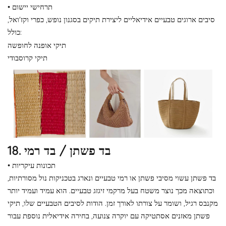
• תרחישי יישום
סיבים ארוגים טבעיים אידיאליים ליצירת תיקים בסגנון נופש, כפרי וקז'ואל,
כולל:
תיקי אופנה לחופשה
תיקי קרוסבודי
18. בד פשתן / בד רמי
• תכונות עיקריות
בד פשתן עשוי מסיבי פשתן או רמי טבעיים ונארג בטכניקות נול מסורתיות,
וכתוצאה מכך נוצר משטח בעל מרקמי זיגזג טבעיים. הוא עמיד ועמיד יותר
מקנבס רגיל, ושומר על צורתו לאורך זמן. הודות לסיבים הטבעיים שלו, תיקי
פשתן מאזנים אסתטיקה עם יוקרה צנועה, בחירה אידיאלית נוספת עבור