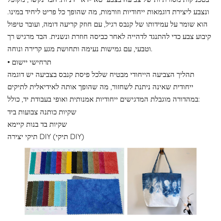
ונצבע ליצירת דוגמאות ייחודיות וזורמות, מה שהופך כל פריט ליחיד במינו.
הוא שומר על עמידותו של קנבס רגיל, עם חוזק קריעה דומה, ועובר טיפול
קיבוע צבע כדי להתנגד לדהייה לאחר כביסה חוזרת ונשנית. הבד מרגיש רך
וטבעי, עם גמישות נעימה ותחושת מגע קרירה ונוחה.
• תרחישי יישום
תהליך הצביעה הייחודי מבטיח שלכל פיסת קנבס בצביעה יש דוגמה
ייחודית שאינה ניתנת לשחזור, מה שהופך אותה לאידיאלית לתיקים
במהדורה מוגבלת המדגישים ייחודיות אמנותית ואופי בעבודת יד, כולל:
שקיות כותנה צבועות ביד
שקיות בד בנות קיימא
תיקי יצירה DIY (תיקי DIY)