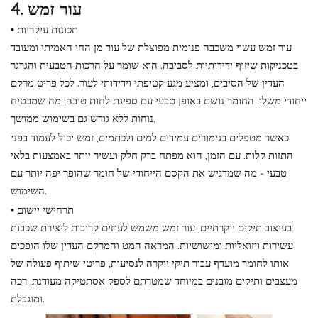
4. עור זמש
• תכונות עיקריות
עור זמש עשוי משכבה פנימית מפוצלת של עור מן החי האמיתי ומעובד
בטכניקות שיזוף ידידותיות לסביבה. הוא שומר על הרכות הטבעית והגרגר
העדין של הסיבים, ומציע מגע קטיפתי וידידותי לעור. לכל פריט מרקם
ייחודי משלו. החומר נושם באופן טבעי עם ספיגת לחות טובה, מה שמבטיח
נוחות ללא גודש גם בשימוש ממושך.
כאשר מטפלים בגימורים עמידים למים ולכתמים, זמש יכול לעמוד בפני
התזות קלות. עם הזמן, הוא מפתח ברק חלק ועשיר יותר באמצעות בלאי
טבעי - מה שמדגיש את הקסם הייחודי של חומר שהופך יפה יותר עם
השימוש.
• תרחישי יישום
בעיצוב תיקים יוקרתיים, עור זמש משמש לעתים קרובות ליצירת שכבות
עשירות ויזואליות ומישושיות. המראה המט והמרקם העדין שלו הופכים
אותו לחומר מועדף עבור תיקי יוקרה לנסיעות, פריטי שיתוף פעולה של
מעצבים ותיקים מובנים במיוחד שמטרתם לספק אסתטיקה מעודנת, רכה
ומוגבלת.