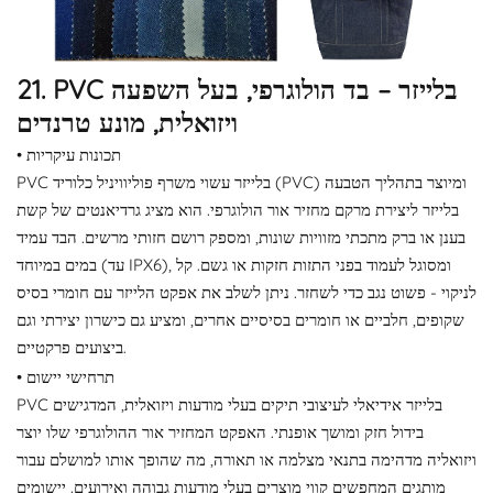
21. PVC בלייזר – בד הולוגרפי, בעל השפעה
ויזואלית, מונע טרנדים
• תכונות עיקריות
PVC בלייזר עשוי משרף פוליוויניל כלוריד (PVC) ומיוצר בתהליך הטבעה
בלייזר ליצירת מרקם מחזיר אור הולוגרפי. הוא מציג גרדיאנטים של קשת
בענן או ברק מתכתי מזוויות שונות, ומספק רושם חזותי מרשים. הבד עמיד
במים במיוחד (עד IPX6), ומסוגל לעמוד בפני התזות חזקות או גשם. קל
לניקוי - פשוט נגב כדי לשחזר. ניתן לשלב את אפקט הלייזר עם חומרי בסיס
שקופים, חלביים או חומרים בסיסיים אחרים, ומציע גם כישרון יצירתי וגם
ביצועים פרקטיים.
• תרחישי יישום
PVC בלייזר אידיאלי לעיצובי תיקים בעלי מודעות ויזואלית, המדגישים
בידול חזק ומושך אופנתי. האפקט המחזיר אור ההולוגרפי שלו יוצר
ויזואליה מדהימה בתנאי מצלמה או תאורה, מה שהופך אותו למושלם עבור
מותגים המחפשים קווי מוצרים בעלי מודעות גבוהה ואירועים. יישומים