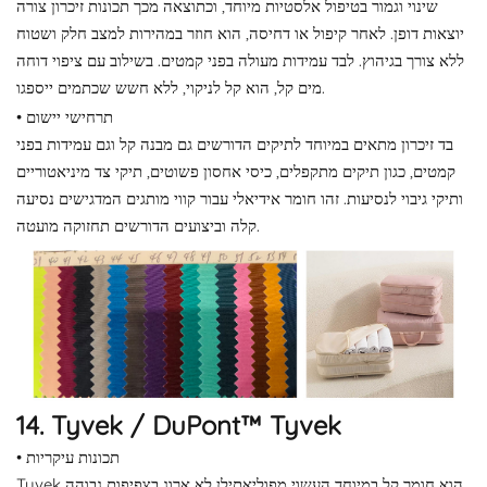
שינוי וגמור בטיפול אלסטיות מיוחד, וכתוצאה מכך תכונות זיכרון צורה
יוצאות דופן. לאחר קיפול או דחיסה, הוא חוזר במהירות למצב חלק ושטוח
ללא צורך בגיהוץ. לבד עמידות מעולה בפני קמטים. בשילוב עם ציפוי דוחה
מים קל, הוא קל לניקוי, ללא חשש שכתמים ייספגו.
• תרחישי יישום
בד זיכרון מתאים במיוחד לתיקים הדורשים גם מבנה קל וגם עמידות בפני
קמטים, כגון תיקים מתקפלים, כיסי אחסון פשוטים, תיקי צד מיניאטוריים
ותיקי גיבוי לנסיעות. זהו חומר אידיאלי עבור קווי מותגים המדגישים נסיעה
קלה וביצועים הדורשים תחזוקה מועטה.
14. Tyvek / DuPont™ Tyvek
• תכונות עיקריות
Tyvek הוא חומר קל במיוחד העשוי מפוליאתילן לא ארוג בצפיפות גבוהה