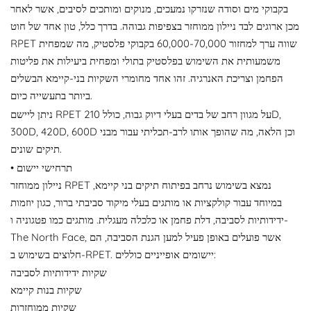
בקבוקי מים וסודה שנזרקו נמעכים, מנוקים ומותכים לסיבים, אשר לאחר
מכן ארוגים לבד ניילון ממוחזר בצפיפות גבוהה. בדרך כלל, טון אחד של חוט
RPET שווה ערך למחזור 60,000-70,000 בקבוקי פלסטיק, מה שמפחית
משמעותית את השימוש בפלסטיק בתולי ומפחית ביעילות את פליטות
הפחמן וצריכת האנרגיה. זהו אחד מחומרי השקיות בני-קיימא הבשלים
ביותר בתעשייה כיום.
ניתן ליישם RPET על מגוון רחב של בדים בעלי דיוק גבוה, כולל 210D,
300D, 420D, 600D וכן הלאה, מה שהופך אותו לרב-תכליתי עבור מבני
תיקים שונים.
• תרחישי יישום
ניילון ממוחזר RPET נמצא בשימוש נרחב בפיתוח תיקים בני קיימא,
במיוחד עבור קולקציות או מותגים בעלי מיקוד סביבתי ברור, כגון יוזמות
ידידותיות לסביבה, דלת פחמן או כלכלה מעגלית. מותגים כמו פטגוניה ו-
The North Face, אשר פועלים באופן פעיל למען הגנת הסביבה, הם
חלוצים בשימוש ב-RPET. יישומים אופייניים כוללים:
שקיות ידידותיות לסביבה
שקיות בנות קיימא
שקיות ממוחזרות