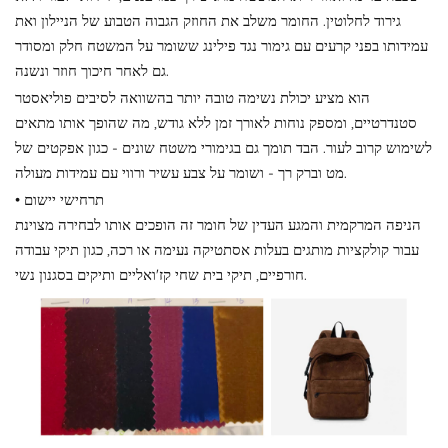
גירוד לחלוטין. החומר משלב את החוזק הגבוה הטבוע של הניילון ואת
עמידותו בפני קרעים עם גימור נגד פילינג ששומר על המשטח חלק ומסודר
גם לאחר חיכוך חוזר ונשנה.
הוא מציע יכולת נשימה טובה יותר בהשוואה לסיבים פוליאסטר
סטנדרטיים, ומספק נוחות לאורך זמן ללא גודש, מה שהופך אותו מתאים
לשימוש קרוב לעור. הבד תומך גם בגימורי משטח שונים - כגון אפקטים של
מט וברק רך - ושומר על צבע עשיר ורווי עם עמידות מעולה.
• תרחישי יישום
הניפה המרקמית והמגע העדין של חומר זה הופכים אותו לבחירה מצוינת
עבור קולקציות מותגים בעלות אסתטיקה נעימה או רכה, כגון תיקי עבודה
חורפיים, תיקי בית שחי קז'ואליים ותיקים בסגנון נשי.