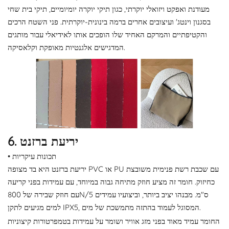
מעודנת ואפקט ויזואלי יוקרתי, כגון תיקי יוקרה יומיומיים, תיקי בית שחי
בסגנון וינטג' ועיצובים אחרים ברמה בינונית-יוקרתית. פני השטח הרכים
והקטיפתיים והמרקם האחיד שלו הופכים אותו לאידיאלי עבור מותגים
המדגישים אלגנטיות מאופקת וקלאסיקה.
6. יריעת ברזנט
• תכונות עיקריות
יריעת ברזנט היא בד מצופה PVC או PU עם שכבת רשת פנימית משובצת
כחיזוק. חומר זה מציע חוזק מתיחה גבוה במיוחד, עם עמידות בפני קריעה
עם חוזק שבירה של 800N/5 ס"מ. מבנהו יציב ביותר, וביצועיו עמידים
למים מגיעים לתקן IPX5, המסוגל לעמוד בהתזה מתמשכת של מים.
החומר עמיד מאוד בפני מזג אוויר ושומר על עמידות בטמפרטורות קיצוניות